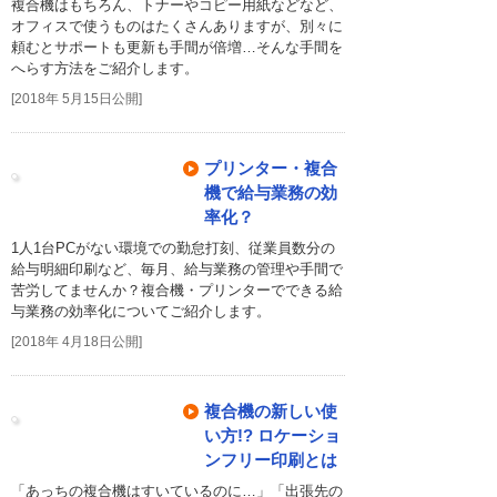
複合機はもちろん、トナーやコピー用紙などなど、
オフィスで使うものはたくさんありますが、別々に
頼むとサポートも更新も手間が倍増…そんな手間を
へらす方法をご紹介します。
[2018年 5月15日公開]
プリンター・複合
機で給与業務の効
率化？
1人1台PCがない環境での勤怠打刻、従業員数分の
給与明細印刷など、毎月、給与業務の管理や手間で
苦労してませんか？複合機・プリンターでできる給
与業務の効率化についてご紹介します。
[2018年 4月18日公開]
複合機の新しい使
い方!? ロケーショ
ンフリー印刷とは
「あっちの複合機はすいているのに…」「出張先の