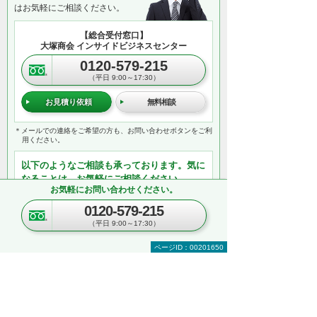
はお気軽にご相談ください。
【総合受付窓口】
大塚商会 インサイドビジネスセンター
0120-579-215
（平日 9:00～17:30）
お見積り依頼
無料相談
＊メールでの連絡をご希望の方も、お問い合わせボタンをご利
用ください。
以下のようなご相談も承っております。気に
なることは、お気軽にご相談ください。
お気軽にお問い合わせください。
複合機のリースやレンタルのご相談
0120-579-215
オプション機器の同時見積りや購入
（平日 9:00～17:30）
業務に必須な機器の一括見積り
複数台購入時の価格相談
ページID：00201650
関連ソリューションの提案依頼
サポートについてのお問い合わせなど
何から相談したらよいのか分からない方はこ
ちら（ITよろず相談窓口）