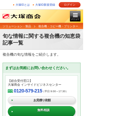
大塚IDとは
大塚ID新規登録
ログイン
メニュー
ソリューション・製品
複合機・コピー機・プリンター
旬な情報に関する複合機の知恵袋
記事一覧
複合機の旬な情報をご紹介します。
まずはお気軽にお問い合わせください。
【総合受付窓口】
大塚商会 インサイドビジネスセンター
0120-579-215
（平日 9:00～17:30）
お見積り依頼
無料相談