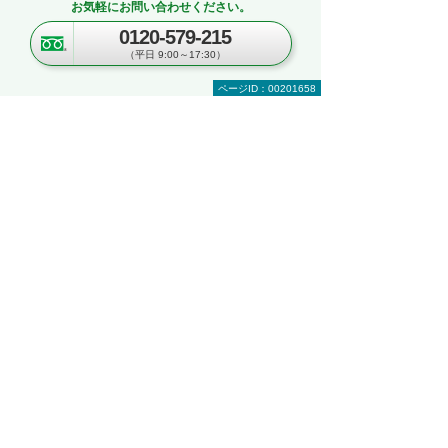
お気軽にお問い合わせください。
～「kintone」「Copilot」「eValue V Air
0120-579-215
mini」自社での活用イメージが具体的に分
（平日 9:00～17:30）
かる！～
東京都・豊島区
ページID：00201658
2026年 8月19日(水) 10:30～16:00
セキュリティ
複合機・コピー機活用
情報共有・会議システム
ネットワーク環境の構築・改善
業務データの活用
kintoneハンズオンセミナー＆オフィスツア
ー
～kintoneの実機を体験！ ＆実際のオフィス
をツアー形式でご案内～
埼玉県・さいたま市
2026年 8月25日(火) 10:00～16:30
ナビゲーションメニュー
複合機・コピー機・プリンター