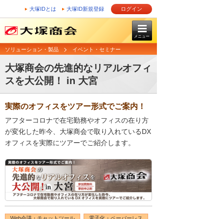
大塚IDとは
大塚ID新規登録
ログイン
メニュー
ソリューション・製品
イベント・セミナー
大塚商会の先進的なリアルオフィ
スを大公開！ in 大宮
実際のオフィスをツアー形式でご案内！
アフターコロナで在宅勤務やオフィスの在り方
が変化した昨今、大塚商会で取り入れているDX
オフィスを実際にツアーでご紹介します。
Web会議・チャットツール
電子化・ペーパーレス