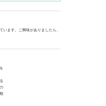
す
ています。ご興味がありましたら、
を
る
の
相