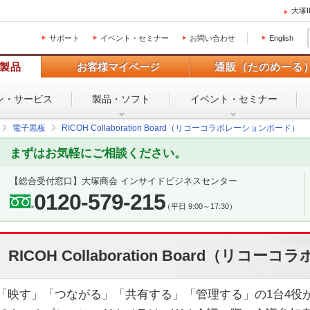
大塚
サポート
イベント・セミナー
お問い合わせ
English
製品
お客様マイページ
通販（たのめーる
ン・
サービス
製品・ソフト
イベント・
セミナー
電子黒板
RICOH Collaboration Board（リコーコラボレーションボード）
まずはお気軽にご相談ください。
【総合受付窓口】
大塚商会 インサイドビジネスセンター
0120-579-215
（平日 9:00～17:30）
RICOH Collaboration Board（リ
「映す」「つながる」「共有する」「管理する」の1台4役