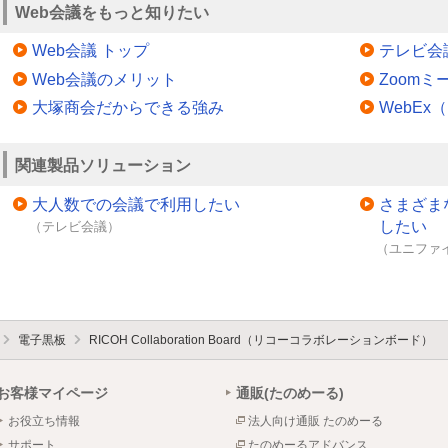
Web会議をもっと知りたい
Web会議 トップ
テレビ会
Web会議のメリット
Zoomミ
大塚商会だからできる強み
WebE
関連製品ソリューション
大人数での会議で利用したい
さまざま
したい
（テレビ会議）
（ユニファ
電子黒板
RICOH Collaboration Board（リコーコラボレーションボード）
お客様マイページ
通販(たのめーる)
お役立ち情報
法人向け通販 たのめーる
サポート
たのめーるアドバンス