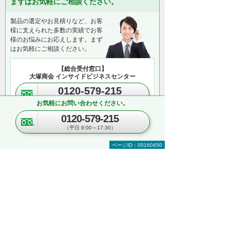
まずはお気軽にご相談ください。
製品の選定やお見積りなど、お客
様に支えられた多数の実績でお客
様のお悩みにお応えします。まず
はお気軽にご相談ください。
【総合受付窓口】
大塚商会 インサイドビジネスセンター
0120-579-215
（平日 9:00～17:30）
お気軽にお問い合わせください。
0120-579-215
お見積り依頼
無料相談
（平日 9:00～17:30）
＊メールでの連絡をご希望の方も、お問い合わせボタンをご利
用ください。
ページID：00160450
以下のようなご相談も承っております。気に
なることは、お気軽にご相談ください。
複合機のリースやレンタルのご相談
オプション機器の同時見積りや購入
業務に必須な機器の一括見積り
複数台購入時の価格相談
関連ソリューションの提案依頼