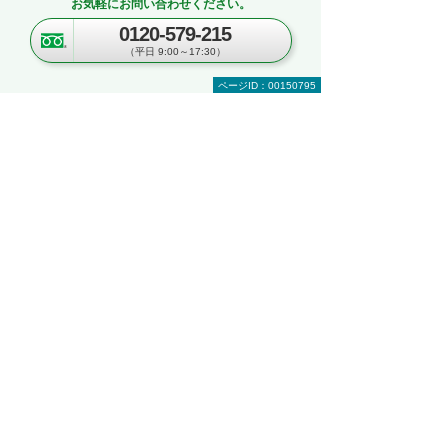
お気軽にお問い合わせください。
せん。
0120-579-215
（平日 9:00～17:30）
関連する地域別セミナー・展示会
ページID：00150795
文書管理・電子契約・ペーパーレス
AI・IoT
RPA
複合機・コピー機活用
営業・業務プロセス効率化
紙文書の管理・活用
見て・触って・すぐ実践できる！ 業務改善
DXハンズオンセミナー
～「kintone」「Copilot」「eValue V Air
mini」自社での活用イメージが具体的に分
かる！～
東京都・豊島区
2026年 8月19日(水) 10:30～16:00
セキュリティ
複合機・コピー機活用
情報共有・会議システム
ネットワーク環境の構築・改善
業務データの活用
kintoneハンズオンセミナー＆オフィスツア
ー