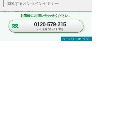
関連するオンラインセミナー
現在、開催を予定しているイベントはございま
お気軽にお問い合わせください。
せん。
0120-579-215
（平日 9:00～17:30）
関連する地域別セミナー・展示会
ページID：00189720
文書管理・電子契約・ペーパーレス
AI・IoT
RPA
複合機・コピー機活用
営業・業務プロセス効率化
紙文書の管理・活用
見て・触って・すぐ実践できる！ 業務改善
DXハンズオンセミナー
～「kintone」「Copilot」「eValue V Air
mini」自社での活用イメージが具体的に分
かる！～
東京都・豊島区
2026年 8月19日(水) 10:30～16:00
セキュリティ
複合機・コピー機活用
情報共有・会議システム
ネットワーク環境の構築・改善
業務データの活用