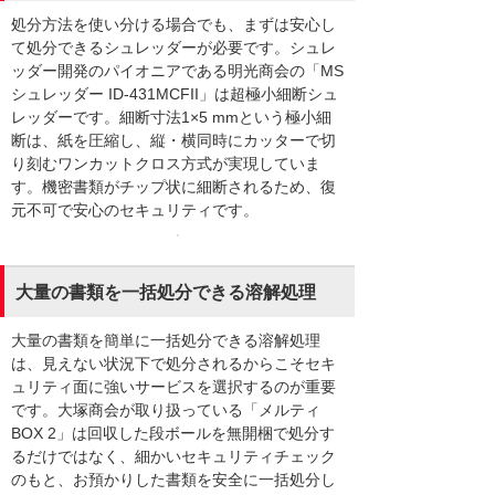
処分方法を使い分ける場合でも、まずは安心し
て処分できるシュレッダーが必要です。シュレ
ッダー開発のパイオニアである明光商会の「MS
シュレッダー ID-431MCFII」は超極小細断シュ
レッダーです。細断寸法1×5 mmという極小細
断は、紙を圧縮し、縦・横同時にカッターで切
り刻むワンカットクロス方式が実現していま
す。機密書類がチップ状に細断されるため、復
元不可で安心のセキュリティです。
大量の書類を一括処分できる溶解処理
大量の書類を簡単に一括処分できる溶解処理
は、見えない状況下で処分されるからこそセキ
ュリティ面に強いサービスを選択するのが重要
です。大塚商会が取り扱っている「メルティ
BOX 2」は回収した段ボールを無開梱で処分す
るだけではなく、細かいセキュリティチェック
のもと、お預かりした書類を安全に一括処分し