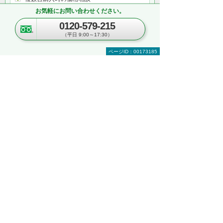
関連ソリューションの提案依頼
お気軽にお問い合わせください。
サポートについてのお問い合わせなど
0120-579-215
何から相談したらよいのか分からない方はこ
（平日 9:00～17:30）
ちら（ITよろず相談窓口）
ページID：00173185
関連するオンラインセミナー
現在、開催を予定しているイベントはございま
せん。
関連する地域別セミナー・展示会
文書管理・電子契約・ペーパーレス
AI・IoT
RPA
複合機・コピー機活用
営業・業務プロセス効率化
紙文書の管理・活用
見て・触って・すぐ実践できる！ 業務改善
DXハンズオンセミナー
～「kintone」「Copilot」「eValue V Air
mini」自社での活用イメージが具体的に分
かる！～