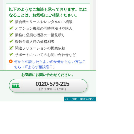
以下のようなご相談も承っております。気に
なることは、お気軽にご相談ください。
複合機のリースやレンタルのご相談
オプション機器の同時見積りや購入
業務に必須な機器の一括見積り
複数台購入時の価格相談
関連ソリューションの提案依頼
サポートについてのお問い合わせなど
何から相談したらよいのか分からない方はこ
ちら（ITよろず相談窓口）
お気軽にお問い合わせください。
0120-579-215
関連するオンラインセミナー
（平日 9:00～17:30）
現在、開催を予定しているイベントはございま
ページID：00196353
せん。
関連する地域別セミナー・展示会
文書管理・電子契約・ペーパーレス
AI・IoT
RPA
複合機・コピー機活用