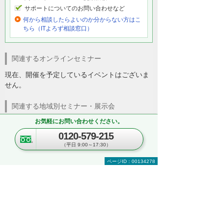
サポートについてのお問い合わせなど
何から相談したらよいのか分からない方はこ
ちら（ITよろず相談窓口）
関連するオンラインセミナー
現在、開催を予定しているイベントはございま
せん。
関連する地域別セミナー・展示会
お気軽にお問い合わせください。
文書管理・電子契約・ペーパーレス
AI・IoT
0120-579-215
RPA
複合機・コピー機活用
（平日 9:00～17:30）
営業・業務プロセス効率化
紙文書の管理・活用
見て・触って・すぐ実践できる！ 業務改善
ページID：00134278
DXハンズオンセミナー
～「kintone」「Copilot」「eValue V Air
mini」自社での活用イメージが具体的に分
かる！～
東京都・豊島区