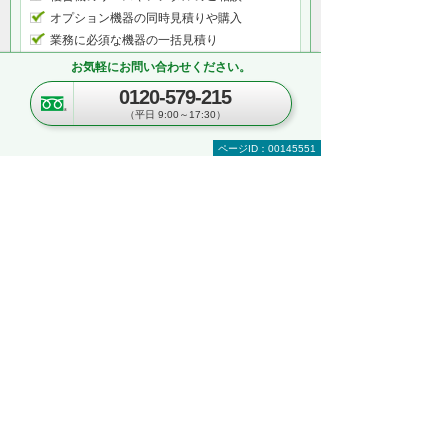
オプション機器の同時見積りや購入
業務に必須な機器の一括見積り
複数台購入時の価格相談
お気軽にお問い合わせください。
関連ソリューションの提案依頼
0120-579-215
サポートについてのお問い合わせなど
（平日 9:00～17:30）
何から相談したらよいのか分からない方はこ
ちら（ITよろず相談窓口）
ページID：00145551
関連するオンラインセミナー
現在、開催を予定しているイベントはございま
せん。
関連する地域別セミナー・展示会
文書管理・電子契約・ペーパーレス
AI・IoT
RPA
複合機・コピー機活用
営業・業務プロセス効率化
紙文書の管理・活用
見て・触って・すぐ実践できる！ 業務改善
DXハンズオンセミナー