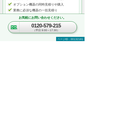
オプション機器の同時見積りや購入
業務に必須な機器の一括見積り
複数台購入時の価格相談
お気軽にお問い合わせください。
関連ソリューションの提案依頼
0120-579-215
サポートについてのお問い合わせなど
（平日 9:00～17:30）
何から相談したらよいのか分からない方はこ
ちら（ITよろず相談窓口）
ページID：00132181
関連するオンラインセミナー
現在、開催を予定しているイベントはございま
せん。
関連する地域別セミナー・展示会
文書管理・電子契約・ペーパーレス
AI・IoT
RPA
複合機・コピー機活用
営業・業務プロセス効率化
紙文書の管理・活用
見て・触って・すぐ実践できる！ 業務改善
DXハンズオンセミナー