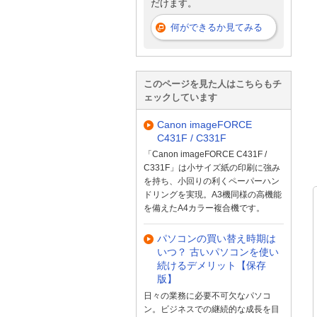
だけます。
何ができるか見てみる
このページを見た人はこちらもチ
ェックしています
Canon imageFORCE
C431F / C331F
「Canon imageFORCE C431F /
C331F」は小サイズ紙の印刷に強み
を持ち、小回りの利くペーパーハン
ドリングを実現。A3機同様の高機能
を備えたA4カラー複合機です。
パソコンの買い替え時期は
いつ？ 古いパソコンを使い
続けるデメリット【保存
版】
日々の業務に必要不可欠なパソコ
ン。ビジネスでの継続的な成長を目