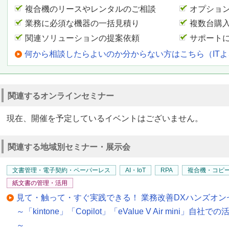
複合機のリースやレンタルのご相談
オプショ
業務に必須な機器の一括見積り
複数台購
関連ソリューションの提案依頼
サポート
何から相談したらよいのか分からない方はこちら（IT
関連するオンラインセミナー
現在、開催を予定しているイベントはございません。
関連する地域別セミナー・展示会
文書管理・電子契約・ペーパーレス
AI・IoT
RPA
複合機・コピ
紙文書の管理・活用
見て・触って・すぐ実践できる！ 業務改善DXハンズオン
～「kintone」「Copilot」「eValue V Air min
～