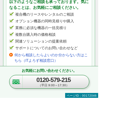
以下のようなご相談も承っております。気に
なることは、お気軽にご相談ください。
複合機のリースやレンタルのご相談
オプション機器の同時見積りや購入
業務に必須な機器の一括見積り
複数台購入時の価格相談
関連ソリューションの提案依頼
サポートについてのお問い合わせなど
何から相談したらよいのか分からない方はこ
ちら（ITよろず相談窓口）
お気軽にお問い合わせください。
0120-579-215
関連するオンラインセミナー
（平日 9:00～17:30）
現在、開催を予定しているイベントはございま
せん。
ページID：00172046
関連する地域別セミナー・展示会
文書管理・電子契約・ペーパーレス
AI・IoT
RPA
複合機・コピー機活用
営業・業務プロセス効率化
紙文書の管理・活用