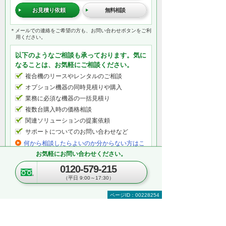
お見積り依頼
無料相談
＊メールでの連絡をご希望の方も、お問い合わせボタンをご利
用ください。
以下のようなご相談も承っております。気に
なることは、お気軽にご相談ください。
複合機のリースやレンタルのご相談
オプション機器の同時見積りや購入
業務に必須な機器の一括見積り
複数台購入時の価格相談
関連ソリューションの提案依頼
サポートについてのお問い合わせなど
何から相談したらよいのか分からない方はこ
ちら（ITよろず相談窓口）
お気軽にお問い合わせください。
0120-579-215
（平日 9:00～17:30）
関連するオンラインセミナー
ページID：00228254
現在、開催を予定しているイベントはございま
せん。