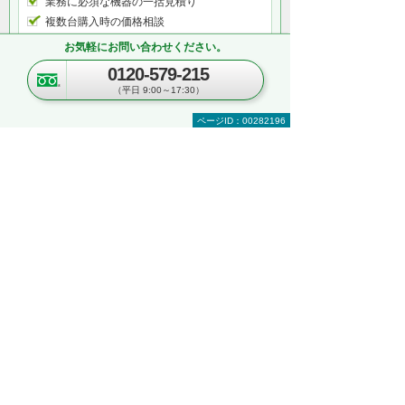
業務に必須な機器の一括見積り
複数台購入時の価格相談
関連ソリューションの提案依頼
お気軽にお問い合わせください。
サポートについてのお問い合わせなど
0120-579-215
何から相談したらよいのか分からない方はこ
（平日 9:00～17:30）
ちら（ITよろず相談窓口）
ページID：00282196
関連するオンラインセミナー
現在、開催を予定しているイベントはございま
せん。
関連する地域別セミナー・展示会
文書管理・電子契約・ペーパーレス
AI・IoT
RPA
複合機・コピー機活用
営業・業務プロセス効率化
紙文書の管理・活用
見て・触って・すぐ実践できる！ 業務改善
DXハンズオンセミナー
～「kintone」「Copilot」「eValue V Air
mini」自社での活用イメージが具体的に分