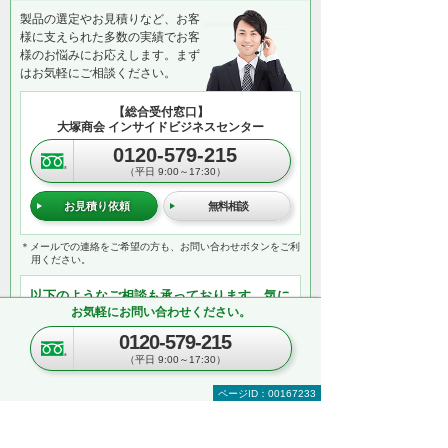
製品の選定やお見積りなど、お客
様に支えられた多数の実績でお客
様のお悩みにお応えします。まず
はお気軽にご相談ください。
【総合受付窓口】
大塚商会 インサイドビジネスセンター
0120-579-215
（平日 9:00～17:30）
お見積り依頼
無料相談
＊メールでの連絡をご希望の方も、お問い合わせボタンをご利
用ください。
以下のようなご相談も承っております。気に
お気軽にお問い合わせください。
なることは、お気軽にご相談ください。
複合機のリースやレンタルのご相談
0120-579-215
オプション機器の同時見積りや購入
（平日 9:00～17:30）
業務に必須な機器の一括見積り
ページID：00167233
複数台購入時の価格相談
関連ソリューションの提案依頼
サポートについてのお問い合わせなど