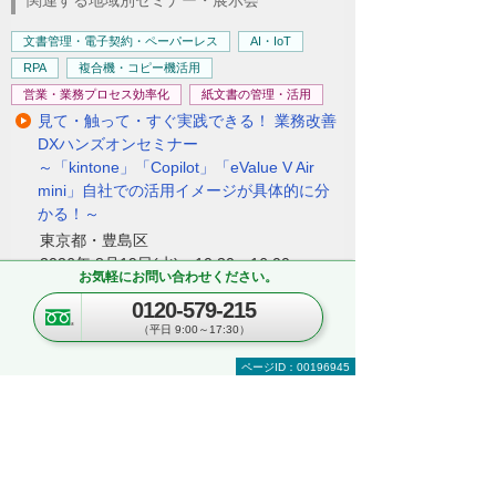
文書管理・電子契約・ペーパーレス
AI・IoT
RPA
複合機・コピー機活用
営業・業務プロセス効率化
紙文書の管理・活用
見て・触って・すぐ実践できる！ 業務改善
DXハンズオンセミナー
～「kintone」「Copilot」「eValue V Air
mini」自社での活用イメージが具体的に分
かる！～
東京都・豊島区
2026年 8月19日(水) 10:30～16:00
お気軽にお問い合わせください。
0120-579-215
セキュリティ
複合機・コピー機活用
（平日 9:00～17:30）
情報共有・会議システム
ネットワーク環境の構築・改善
業務データの活用
ページID：00196945
kintoneハンズオンセミナー＆オフィスツア
ー
～kintoneの実機を体験！ ＆実際のオフィス
をツアー形式でご案内～
埼玉県・さいたま市