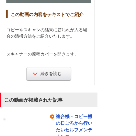
この動画の内容をテキストでご紹介
コピーやスキャンの結果に筋汚れが入る場
合の清掃方法をご紹介いたします。
スキャナーの原稿カバーを開きます。
左側の読み取りガラスを柔らかい布で清掃
続きを読む
します。
同様に原稿カバー側も清掃して完了です。
この動画が掲載された記事
複合機・コピー機
の日ごろから行い
たいセルフメンテ