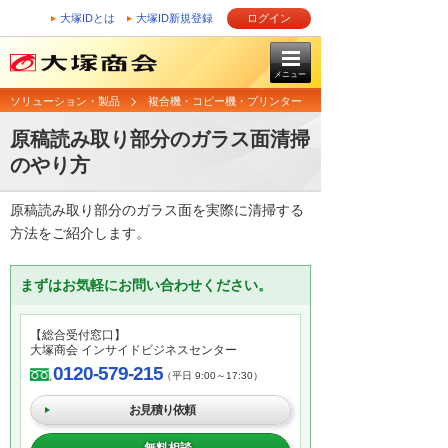
大塚IDとは
大塚ID新規登録
ログイン
メニュー
ソリューション・製品
複合機・コピー機・プリンター
原稿読み取り部分のガラス面清掃
のやり方
原稿読み取り部分のガラス面を実際に清掃する
方法をご紹介します。
まずはお気軽にお問い合わせください。
【総合受付窓口】
大塚商会 インサイドビジネスセンター
0120-579-215
（平日 9:00～17:30）
お見積り依頼
無料相談