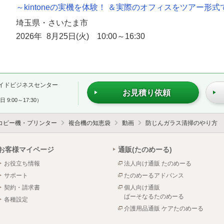
～kintoneの実機を体験！ ＆実際のオフィスをツアー形
埼玉県・さいたま市
2026年 8月25日(火) 10:00～16:30
イドビジネスセンター
お見積り依頼
 9:00～17:30）
コピー機・プリンター
複合機の知恵袋
動画
防じんガラス清掃のやり方
お客様マイページ
通販(たのめーる)
お役立ち情報
法人向け通販 たのめーる
サポート
たのめーるアドバンス
契約・請求書
個人向け通販
ぱーそなるたのめーる
各種設定
介護用品通販 ケアたのめーる