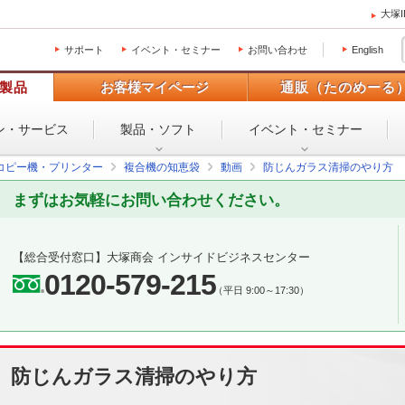
大塚
サポート
イベント・セミナー
お問い合わせ
English
製品
お客様マイページ
通販（たのめーる
ン・
サービス
製品・ソフト
イベント・
セミナー
コピー機・プリンター
複合機の知恵袋
動画
防じんガラス清掃のやり方
まずはお気軽にお問い合わせください。
【総合受付窓口】
大塚商会 インサイドビジネスセンター
0120-579-215
（平日 9:00～17:30）
防じんガラス清掃のやり方