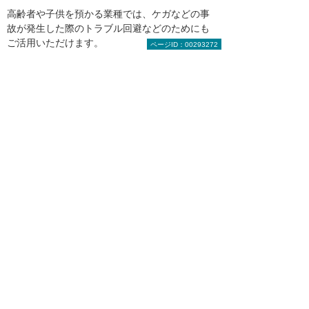
高齢者や子供を預かる業種では、ケガなどの事
故が発生した際のトラブル回避などのためにも
ご活用いただけます。
ページID：00293272
上記にあげたような防犯や記録目的だけではな
く、安心・安全の確保や作業効率UPなどさまざ
まなシーンで活用が期待できます。
まずはお気軽にご相談ください。
製品の選定やお見積りなど、お客
様のお悩みにお応えします。まず
はお気軽にご相談ください。
【総合受付窓口】
大塚商会 インサイドビジネスセンター
0120-579-215
（平日 9:00～17:30）