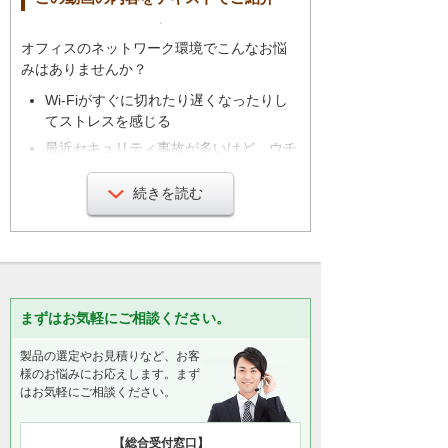
オフィスのネットワーク環境でこんなお悩
みはありませんか？
Wi-Fiがすぐに切れたり遅くなったりし
てストレスを感じる
最近セキュリティ事故が多いけど、ウチ
は大丈夫かなぁ？
続きを読む
今の状態でも大変なのに新しい店舗のネ
ットワークの面倒まで見切れない
そのお悩み、らくらくネットワークシリー
ズが解決します。
まずはお気軽にご相談ください。
社内ネットワークの管理、運用を大塚商会
がまるごと引き受けます。
製品の選定やお見積りなど、お客
様のお悩みにお応えします。まず
らくらくネットワークシリーズの特長は安
はお気軽にご相談ください。
心、安全、柔軟の三つです。
【総合受付窓口】