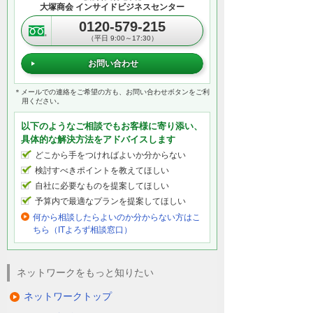
大塚商会 インサイドビジネスセンター
【安心】管理・運用を全ておまかせ
0120-579-215
お客様のネットワーク機器を大塚商会がリ
（平日 9:00～17:30）
モートでまるごと監視・管理します。設定
変更も全て代行します。万が一、リモート
お問い合わせ
では復旧しないトラブルが発生しても、近
くのサポート拠点からエンジニアがかけつ
＊メールでの連絡をご希望の方も、お問い合わせボタンをご利
用ください。
け対応するので安心です。
以下のようなご相談でもお客様に寄り添い、
具体的な解決方法をアドバイスします
【安全】万全のセキュリティ
どこから手をつければよいか分からない
ネットワークのセキュリティ対策もお任せ
検討すべきポイントを教えてほしい
ください。外部からの攻撃をブロックする
自社に必要なものを提案してほしい
ファイアウォールやネットワーク接続を制
予算内で最適なプランを提案してほしい
御するスイッチ、Wi-Fiなど多角的に不正侵
何から相談したらよいのか分からない方はこ
入を防御するので安心です。
ちら（ITよろず相談窓口）
【柔軟】ビジネス展開を柔軟にサポート
ネットワークをもっと知りたい
部署の再編成や拠点の拡大など、新たなビ
ネットワークトップ
ジネス展開に伴うネットワーク構築も全て