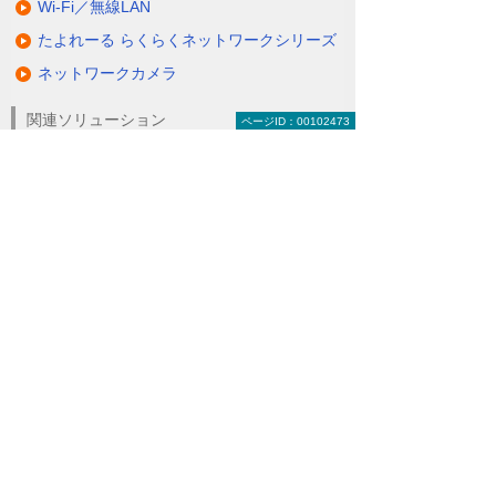
Wi-Fi／無線LAN
お任せいただけます。事業戦略に合わせて
フレキシブルかつスピーディーに対応しま
たよれーる らくらくネットワークシリーズ
す。
ネットワークカメラ
関連ソリューション
ページID：00102473
それではらくらくネットワークシリーズの
三つのサービスをご紹介しましょう。
らくらくファイアウォールでは、ウイル
ナビゲーションメニュー
ス、マルウェアや不正侵入などの脅威に対
するセキュリティ機能を提供します。小規
ネットワーク
模オフィス向けのお得なメニューなど、規
模に合わせて選択可能。さらに拠点間VPN
接続で、多拠点展開をサポートします。
Wi-Fi／無線LAN
ネットワークカメラ
らくらくスイッチで社内ネットワークの安
全性はさらに高まります。
たよれーる らくらくネットワークシリーズ
登録していない私物端末などの接続を禁止
できる他、部署ごとにトラフィックを分割
たよれーる らくらくファイアウォール
することで万が一の時も被害を最小限に抑
たよれーる らくらくスイッチ
えられます。トラブル時には原因をリモー