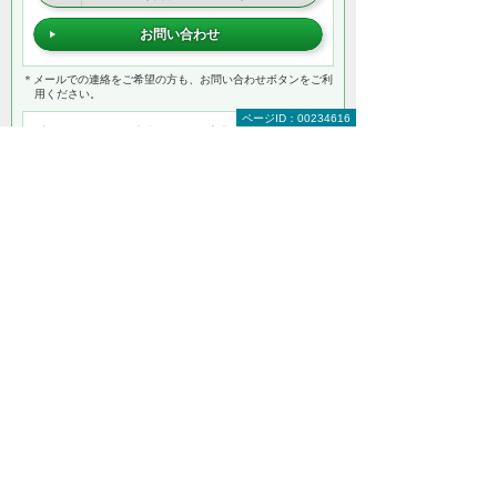
お問い合わせ
＊メールでの連絡をご希望の方も、お問い合わせボタンをご利
用ください。
ページID：00234616
以下のようなご相談でもお客様に寄り添い、
具体的な解決方法をアドバイスします
どこから手をつければよいか分からない
検討すべきポイントを教えてほしい
自社に必要なものを提案してほしい
予算内で最適なプランを提案してほしい
何から相談したらよいのか分からない方はこ
ちら（ITよろず相談窓口）
Oracle（オラクル）製品をもっと知りたい
Oracle（オラクル） トップ
Oracle製品情報
大塚商会で導入するメリット