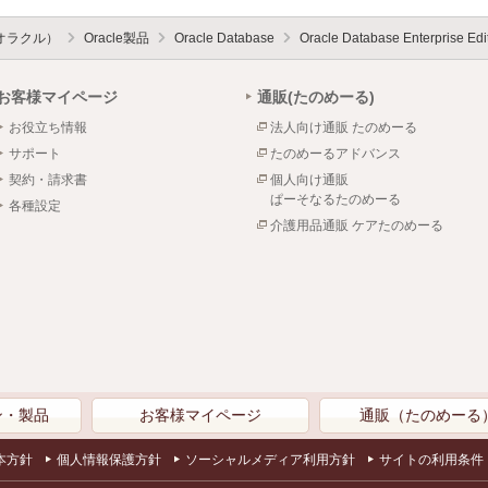
（オラクル）
Oracle製品
Oracle Database
Oracle Database Enterprise 
お客様マイページ
通販(たのめーる)
お役立ち情報
法人向け通販 たのめーる
サポート
たのめーるアドバンス
契約・請求書
個人向け通販
ぱーそなるたのめーる
各種設定
介護用品通販 ケアたのめーる
ン・製品
お客様マイページ
通販（たのめーる
本方針
個人情報保護方針
ソーシャルメディア利用方針
サイトの利用条件