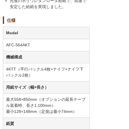
先進のポリウレタンロータ給紙で、高速で
安定した給紙を実現しました。
仕様
Model
AFC-564AKT
機械構成
4KTT（平行バックル4枚+ナイフ+ナイフ下
バックル2枚）
用紙サイズ（幅×長さ）
最大558×850mm（オプションの延長テーブ
ル装着時、長さ1,100mm）
最小128×148mm（定規は最小74mm）
紙質