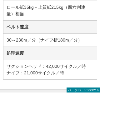
ロール紙35kg～上質紙215kg（四六判連
量）相当
ベルト速度
30～230m／分（ナイフ折180m／分）
処理速度
サクションヘッド：42,000サイクル／時
ナイフ：21,000サイクル／時
ページID：00293216
プロダクションプリンターのことはお気軽に
お問い合わせください。
「
サービスについて直接相談し
たい
」「
費用はいくらくら
い？
」などのご相談も承っており