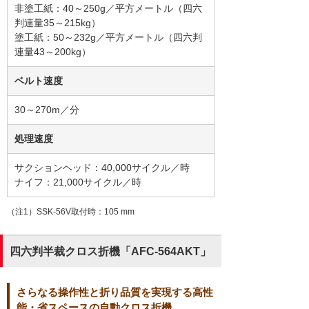
非塗工紙：40～250g／平方メートル（四六
判連量35～215kg）
塗工紙：50～232g／平方メートル（四六判
連量43～200kg）
ベルト速度
30～270m／分
処理速度
サクションヘッド：40,000サイクル／時
ナイフ：21,000サイクル／時
（注1）SSK-56V取付時：105 mm
四六判半裁クロス折機「AFC-564AKT」
さらなる操作性と折り品質を実現する高性
能・省スペースの自動クロス折機