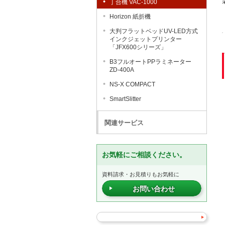
丁合機 VAC-1000
Horizon 紙折機
大判フラットベッドUV-LED方式
インクジェットプリンター
「JFX600シリーズ」
B3フルオートPPラミネーター
ZD-400A
NS-X COMPACT
SmartSlitter
関連サービス
お気軽にご相談ください。
資料請求・お見積りもお気軽に
お問い合わせ