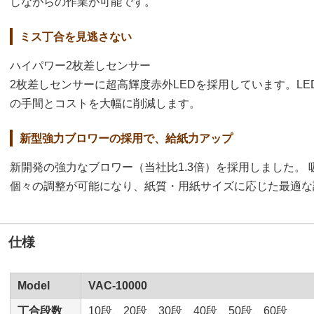
しながらの作業が可能です。
ミス丁合を見逃さない
ハイパワー2枚差しセンサー
2枚差しセンサーに超高輝度赤外LEDを採用しています。L
の手間とコストを大幅に削減します。
新型強力ブロワーの採用で、給紙力アップ
新開発の強力なブロワー（当社比1.3倍）を採用しました。
個々の調整が可能になり、紙質・用紙サイズに応じた最適な
仕様
Model
VAC-10000
丁合段数
10段、20段、30段、40段、50段、60段