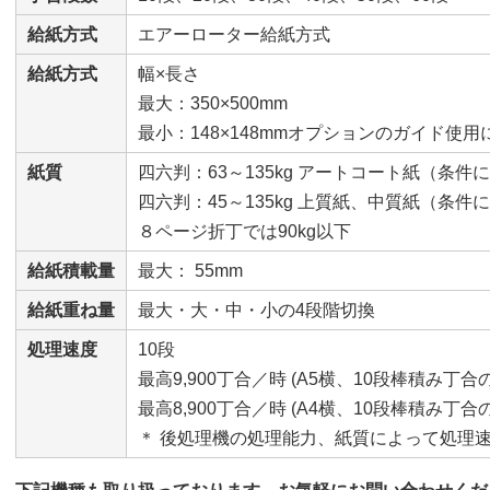
給紙方式
エアーローター給紙方式
給紙方式
幅×長さ
最大：350×500mm
最小：148×148mmオプションのガイド使用
紙質
四六判：63～135kg アートコート紙（条件に
四六判：45～135kg 上質紙、中質紙（条件に
８ページ折丁では90kg以下
給紙積載量
最大： 55mm
給紙重ね量
最大・大・中・小の4段階切換
処理速度
10段
最高9,900丁合／時 (A5横、10段棒積み丁合
最高8,900丁合／時 (A4横、10段棒積み丁合
＊ 後処理機の処理能力、紙質によって処理