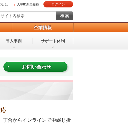
ログイン
IDとは
大塚ID新規登録
）
企業情報
導入事例
サポート体制
お問い合わせ
対応
 丁合からインラインで中綴じ折