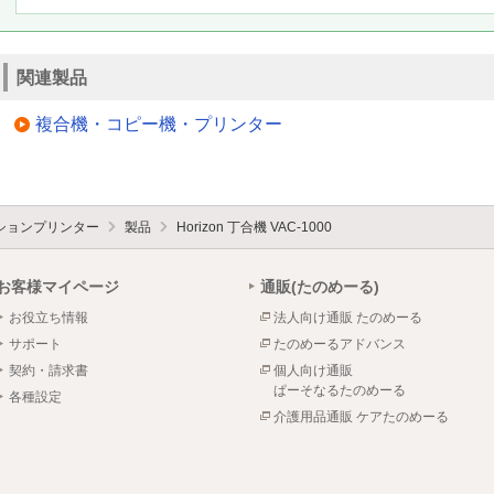
関連製品
複合機・コピー機・プリンター
ションプリンター
製品
Horizon 丁合機 VAC-1000
お客様マイページ
通販(たのめーる)
お役立ち情報
法人向け通販 たのめーる
サポート
たのめーるアドバンス
契約・請求書
個人向け通販
ぱーそなるたのめーる
各種設定
介護用品通販 ケアたのめーる