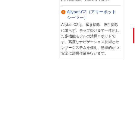
Allybot-C2（アリーボット
シーツー）
Allybot-C2は、拭き掃除、吸引掃除
に限らず、モップ掛けまで一体化し
た多機能モデルの清掃ロボットで
す。高度なナビゲーション技術とセ
ンサーシステムを備え、効率的かつ
安全に清掃作業を行います。