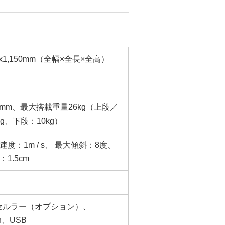
00x1,150mm（全幅×全長×全高）
15mm、最大搭載重量26kg（上段／
g、下段：10kg）
度：1m / s、 最大傾斜：8度、
1.5cm
i、セルラー（オプション）、
th、USB