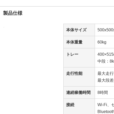
製品仕様
本体サイズ
500x5
本体重量
60kg
トレー
400×5
中段：8k
走行性能
最大走行速
最大段差：
連続稼働時間
8時間
接続
Wi-F
Bluetoo