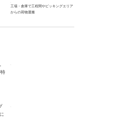
工場・倉庫で工程間やピッキングエリア
からの荷物運搬
。
が特
プ
に