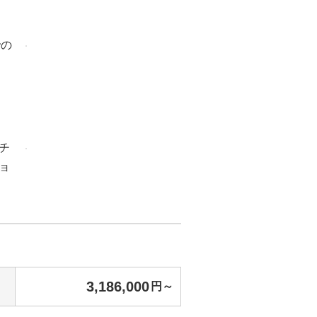
での
チ
ョ
3,186,000
円～