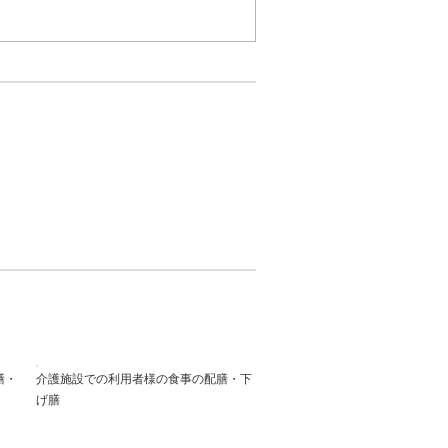
客様をご案内します。
ライズの演出も可能です。
方を実現します。
膳・
介護施設での利用者様の食事の配膳・下
げ膳