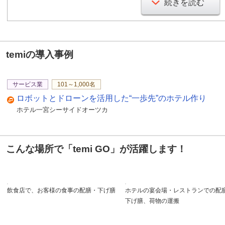
続きを読む
ディスプレイと音声でお
ビデオ通話で接客やサプ
temi GOは新しい働き
temiの導入事例
サービス業
101～1,000名
ロボットとドローンを活用した“一歩先”のホテル作り
ホテル一宮シーサイドオーツカ
こんな場所で「temi GO」が活躍します！
飲食店で、お客様の食事の配膳・下げ膳
ホテルの宴会場・レストランでの配
下げ膳、荷物の運搬