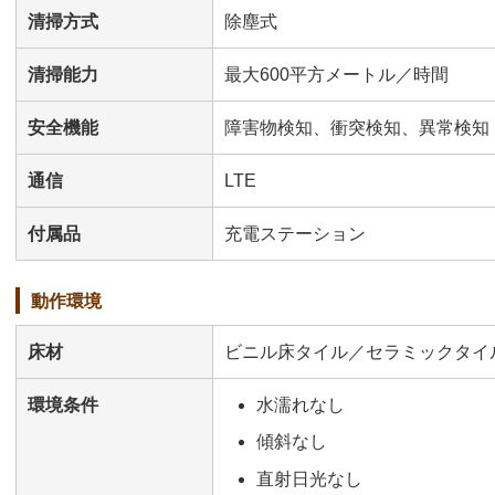
清掃方式
除塵式
清掃能力
最大600平方メートル／時間
安全機能
障害物検知、衝突検知、異常検知
通信
LTE
付属品
充電ステーション
動作環境
床材
ビニル床タイル／セラミックタイ
環境条件
水濡れなし
傾斜なし
直射日光なし