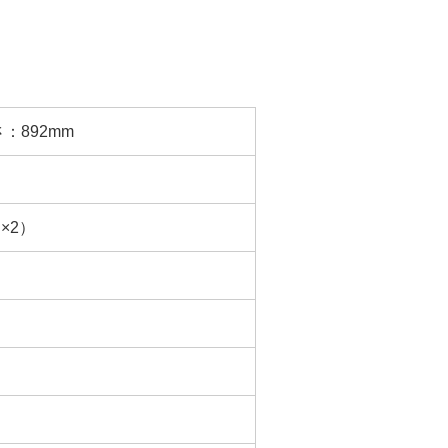
：892mm
×2）