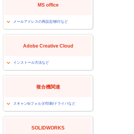
MS office
スタートメニューのカスタマイズをし
たい
Wi-Fiに接続したい
メールアドレスの再設定/移行など
サーバへのショートカットを作成した
メールアドレスを再設定したい
い
メールデータを別のPCに移行したい
Windows11 最初に確認しておきたい設
Adobe Creative Cloud
従来のOutlookで起動したい
定
バージョンが変わってレイアウトが崩
Windows11 操作設定や問い合わせが多
インストール方法など
れてしまった
いトラブル事例
Adobe
Creative Cloudのインストールする方
法
複合機関連
スキャンtoフォルダ/印刷/ドライバなど
スキャンtoフォルダを設定したい、ま
たはできなくなった
SOLIDWORKS
NASやサーバーへのスキャンできない