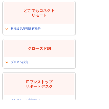
ンストールしたい
どこでもコネクト
リモート
初期設定/証明書再発行
PC入れ替えに伴う証明書再発行
PC入替後の端末初期設定に関して
クローズド網
プロキシ設定
PC入替後にプロキシ未設定によるイン
ターネット接続できない
ITワンストップ
サポートデスク
インストール方法など
たよれーるエージェントインストール