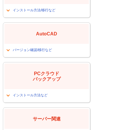
スキャンtoEメールの再設定したい、ま
たはできなくなった
インストール方法/移行など
WEBブラウザ操作に伴うアクセス設
スタンドアロン版のライセンスを別PC
定、またはアクセスできなくなった
に移行したい
各プリンタドライバーのインストール
AutoCAD
オプション設定を他マシンにコピーす
る方法
PCから印刷ができなくなった
SOLIDWORKSソフトウェアのダウン
バージョン確認/移行など
OS変更に伴うペーパーレス設定、また
ロード方法
はペーパーレス障害
Windows11に対応しているバージョン
Windows11に対応しているバージョン
を知りたい
PCFAXのアドレス帳などのデータ移行
を知りたい
関連
PCクラウド
環境を移行したい
バックアップ
SOLIDWORKSをインストールしたい
インストール方法など
クラウドバックアップサービス
アンインストールガイド
サーバー関連
インストールガイド