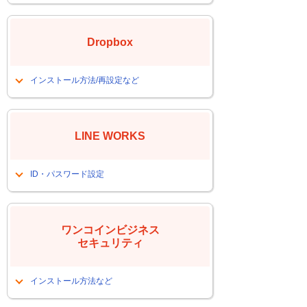
アプリをインストールしたい
会員サイトにログインするＰＷが解ら
Dropbox
なくなった
インストール方法/再設定など
アプリをインストールしたい
ファイルが更新されない
LINE WORKS
ＩＤを確認したい
パスワードがわからない
ID・パスワード設定
ＩＤ解らない（メンバーの確認方法）
パスワードを変更したい
ワンコインビジネス
セキュリティ
インストール方法など
PCを入れ替えたので、ワンコインをイ