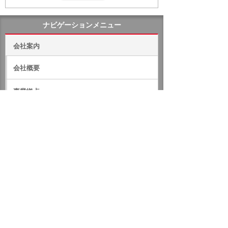
ナビゲーションメニュー
会社案内
会社概要
事業拠点
組織
コンプライアンスについて
売上高（単体）と社員数の推移
沿革
連結子会社