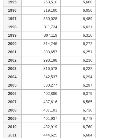
1995
263,510
5,660
1996
319,100
6,056
1997
330,028
6,489
1998
311,724
6,621
1999
307,119
6,316
2000
314,246
6,272
2001
303,657
6,251
2002
298,198
6,236
2003
316,578
6,222
2004
342,537
6,294
2005
380,277
6,297
2006
402,886
6,379
2007
437,616
6,585
2008
437,103
6,736
2009
401,937
6,778
2010
432,919
6,760
2011
444,625
6,684