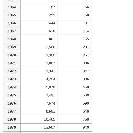
1964
187
56
1965
299
68
1966
444
97
1967
618
114
1968
861
155
1969
1,506
201
1970
2,300
261
1971
2,867
306
1972
3,341
347
1973
4,204
386
1974
5,078
450
1975
3,491
530
1976
7,674
590
1977
8,681
640
1978
10,465
750
1979
13,607
940