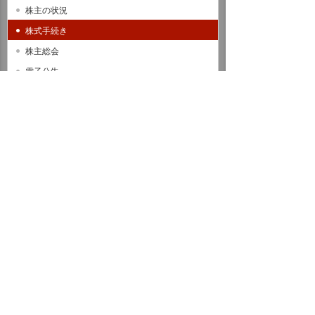
株主の状況
株式手続き
株主総会
電子公告
IRライブラリ
IRカレンダー
よくあるご質問
IRに関するお問い合わせ
株価情報
サステナビリティ
ホーム
企業情報
IR情報
株式関連情報
株式手続き