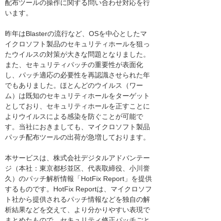
配布ツールの操作に関する問い合わせ対応を行
います。
昨年はBlasterの流行など、OSを中心としたマ
イクロソフト製品のセキュリティホールを狙っ
たウイルスの対策が大きな問題となりました。
また、セキュリティパッチの重要性が表面化
し、パッチ適応の必要性を再認識させられた年
でもありました。ほとんどのウイルス（ワー
ム）は既知のセキュリティホールをターゲット
としており、セキュリティホールを正すことに
よりウイルスによる感染を防ぐことが可能で
す。当社におきましても、マイクロソフト製品
パッチ配布ツールの出荷が急増しております。
本サービスは、株式会社デジタルアドバンテー
ジ（本社：東京都杉並区、代表取締役、小川誉
久）のパッチ解析情報「HotFix Report」を提供
するものです。HotFix Reportは、マイクロソフ
ト社から提供されるパッチ情報などを独自の解
析結果などを交えて、より分かりやすい表現で
まとめたもので、セキュリティ修正パッチごと