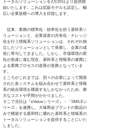
トータルソリューションを2月20日より提供開
始いたします。これは拡販モデルも設定し、幅
広い企業規模への導入を目指します。
従来、業務の標準化・効率化を担う基幹系ソ
リューションと、企業資産の共有化・ナレッジ
化を行う情報系ソリューションは、それぞれ独
立したソリューションとして発展し、企業の成
長に寄与してきました。しかし、市場環境の変
化が急速に進む現在、基幹系と情報系の連携に
よる業務プロセスの改善が急務となっていま
す。
ところがこれまでは、別々の企業によって開発
された各システムを組み合わせて基幹系と情報
系の統合環境を構築するしかなかったため、膨
大なコストや手間がかかりました。
そこで当社は『eValueシリーズ』・「SMILEシ
リーズ」を連携し、大塚商会ブランドの製品の
みで構築する親和性に優れた基幹系と情報系の
トータルソリューションを提供することにいた
しました。