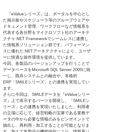
『eValueシリーズ』は、ポータルを中心とし
た掲示板やスケジューラ等のグループウェアや
ドキュメント管理、ワークフローなど情報系を
代表する各分野をマイクロソフト社のアーキテ
クチャ.NET Frameworkでシームレスに連携し
た情報系ソリューション群です。パフォーマン
スに優れた.NETアーキテクチャにより、ユーザ
ーに快適な操作環境を提供しています。
今回、各製品のバージョンアップを行うことで
データベースをMicrosoft SQL Server 2000に統
一し、既存システムとの融合や、本格的
ERP「SMILEシリーズ」との連携を実現してい
ます。
さらに今回は、SMILEデータを『eValueシリー
ズ』上で表示するパーツを開発し、「SMILEシ
リーズ」との連携を実現いたしました。利用者
の立場に応じて、経営戦略の宝庫である業務デ
ータの中から必要な情報のみをピンポイントで
抽出し、再利用・加工することが可能となりま
す。加えて各製品の機能強化により、情報系ソ