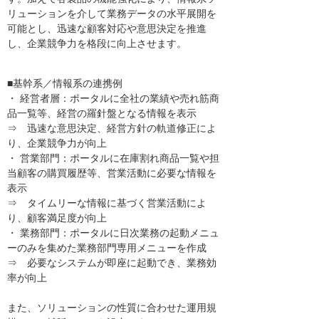
リューションを介して業務データの水平展開を
可能とし、迅速な顧客対応や意思決定を推進
し、企業競争力を格段に向上させます。
■基幹系／情報系の連携例
・ 経営者層：ポータルに全社の業績や売れ筋商
品一覧等、経営の羅針盤となる情報を表示
⇒ 迅速な意思決定、経営方針の軌道修正によ
り、企業競争力が向上
・ 営業部門：ポータルに在庫割れ商品一覧や担
当顧客の購買履歴等、営業活動に必要な情報を
表示
⇒ タイムリーな情報に基づく営業活動によ
り、顧客満足度が向上
・ 業務部門：ポータルに日次業務の起動メニュ
ーのみを集めた業務部門専用メニューを作成
⇒ 必要なシステムが即座に起動でき、業務効
率が向上
また、ソリューションの性質に合わせた運用規