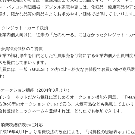
文具事務用品から食品・生活用品まで大幅に品揃えする「インターネッ
ン・パソコン周辺機器・デジタル家電や更には、化粧品・健康商品やア
揃え、確かな品質の商品をよりお求めやすい価格で提供してまいります
● クレジット・カード決済
企業内個人向けに、従来の「たのめーる」にはなかったクレジット・カ
●会員特別価格のご提供
企業の福利厚生を目的とした社員販売を可能にする企業内個人会員制度
スを提供してまいります。
会員には、一般（GUEST）の方に比べ格安なお値段でお買い物や商品
す）
●オークション機能（2004年3月より）
インターネットだから気軽に楽しめるオークション機能を用意。「P-ta
るBtoC型のオークションですので安心。人気商品なども掲載してまいり
会員登録とニックネームを登録すれば、どなたでも参加できます。
●消費税総額表示に対応
平成16年4月1日より消費税法の改正による、「消費税の総額表示」に