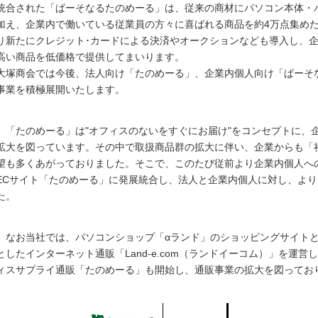
統合された「ぱーそなるたのめーる」は、従来の商材にパソコン本体・
加え、企業内で働いている従業員の方々に喜ばれる商品を約4万点集め
り新たにクレジット･カードによる決済やオークションなども導入し、
高い商品を低価格で提供してまいります。
大塚商会では今後、法人向け「たのめーる」、企業内個人向け「ぱーそ
事業を積極展開いたします。
「たのめーる」は"オフィスのないをすぐにお届け"をコンセプトに、
拡大を図っています。その中で取扱商品群の拡大に伴い、企業からも「
望も多くあがっておりました。そこで、このたび従前より企業内個人への販売
ECサイト「たのめーる」に発展統合し、法人と企業内個人に対し、よ
た。
なお当社では、パソコンショップ「αランド」のショッピングサイトと
としたインターネット通販「Land-e.com（ランドイーコム）」を運
ィスサプライ通販「たのめーる」も開始し、通販事業の拡大を図ってお