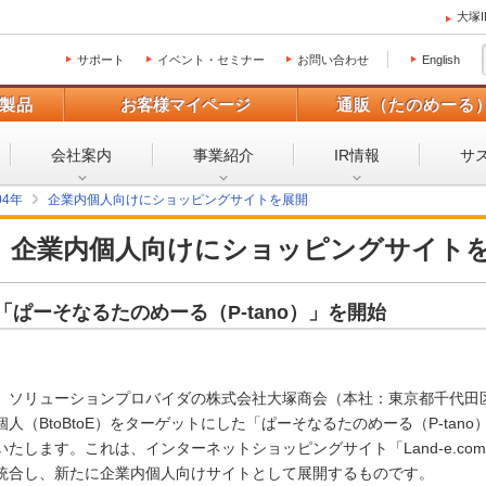
大塚
サポート
イベント・セミナー
お問い合わせ
English
製品
お客様マイページ
通販（たのめーる
会社案内
事業紹介
IR情報
サ
04年
企業内個人向けにショッピングサイトを展開
企業内個人向けにショッピングサイト
「ぱーそなるたのめーる（P-tano）」を開始
ソリューションプロバイダの株式会社大塚商会（本社：東京都千代田区
個人（BtoBtoE）をターゲットにした「ぱーそなるたのめーる（P-tano
いたします。これは、インターネットショッピングサイト「Land-e.c
統合し、新たに企業内個人向けサイトとして展開するものです。