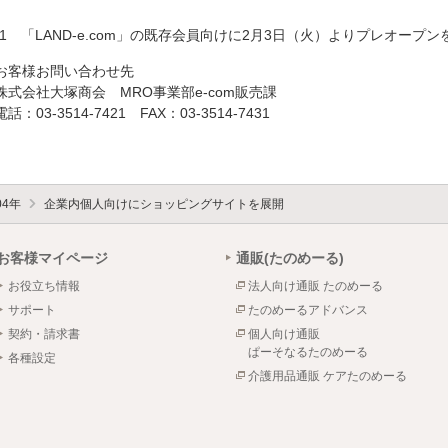
*1 「LAND-e.com」の既存会員向けに2月3日（火）よりプレオープ
お客様お問い合わせ先
株式会社大塚商会 MRO事業部e-com販売課
電話：03-3514-7421 FAX：03-3514-7431
04年
企業内個人向けにショッピングサイトを展開
お客様マイページ
通販(たのめーる)
お役立ち情報
法人向け通販 たのめーる
サポート
たのめーるアドバンス
契約・請求書
個人向け通販
ぱーそなるたのめーる
各種設定
介護用品通販 ケアたのめーる