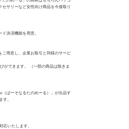
トたのめーる」の商材はもちろんパソコ
クセサリーなど女性向け商品を今後取り
。
ード決済機能を用意。
をご用意し、企業お取引と同様のサービ
選びができます。 （一部の商品は除きま
no（ぱーそなるたのめーる）」が出品す
ます。
も対応いたします。