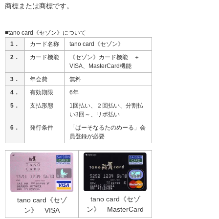
商標または商標です。
■tano card《セゾン》について
1．
カード名称
tano card《セゾン》
2．
カード機能
《セゾン》カード機能 ＋
VISA、MasterCard機能
3．
年会費
無料
4．
有効期限
6年
5．
支払形態
1回払い、２回払い、分割払
い3回～、リボ払い
6．
発行条件
「ぱーそなるたのめーる」会
員登録が必要
tano card《セゾ
tano card《セゾ
ン》 MasterCard
ン》 VISA