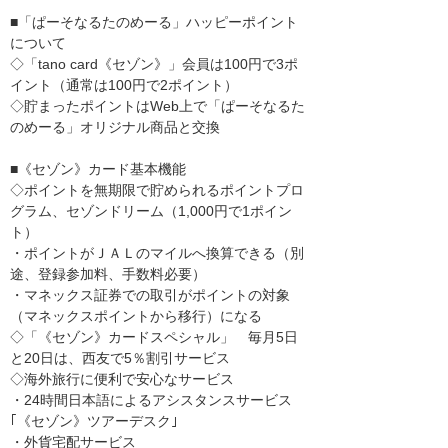
■「ぱーそなるたのめーる」ハッピーポイント
について
◇「tano card《セゾン》」会員は100円で3ポ
イント（通常は100円で2ポイント）
◇貯まったポイントはWeb上で「ぱーそなるた
のめーる」オリジナル商品と交換
■《セゾン》カード基本機能
◇ポイントを無期限で貯められるポイントプロ
グラム、セゾンドリーム（1,000円で1ポイン
ト）
・ポイントがＪＡＬのマイルへ換算できる（別
途、登録参加料、手数料必要）
・マネックス証券での取引がポイントの対象
（マネックスポイントから移行）になる
◇「《セゾン》カードスペシャル」 毎月5日
と20日は、西友で5％割引サービス
◇海外旅行に便利で安心なサービス
・24時間日本語によるアシスタンスサービス
｢《セゾン》ツアーデスク｣
・外貨宅配サービス