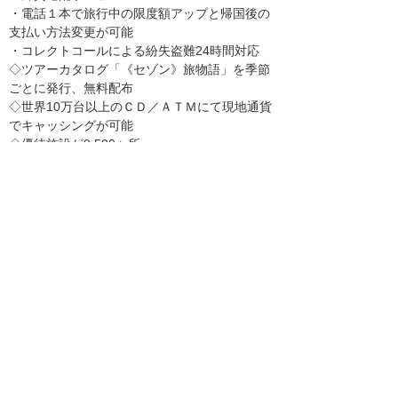
・電話１本で旅行中の限度額アップと帰国後の
支払い方法変更が可能
・コレクトコールによる紛失盗難24時間対応
◇ツアーカタログ「《セゾン》旅物語」を季節
ごとに発行、無料配布
◇世界10万台以上のＣＤ／ＡＴＭにて現地通貨
でキャッシングが可能
◇優待施設が9,500ヶ所
◇全国約170ヶ所にあるセゾンカウンターでサ
ービスのご案内やお手続きができる
◇「Net アンサー」HPから利用可能額や利用履
歴照会、明細書照会、暗証番号変更ができる
◇オリックス信託銀行との提携によるメンバー
ズバンキングサービス
・カードご利用金額に応じて預金金利が、最高
0.50％までアップする「優遇金利付き普通預
金」
◇自動車保険の4社同時見積もりサービス、支
払いはポイントに換算
◇《セゾン》フラワーサービスで、日比谷花壇
による《セゾン》オリジナル商品や会員限定体