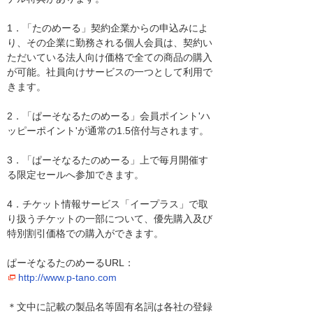
1．「たのめーる」契約企業からの申込みによ
り、その企業に勤務される個人会員は、契約い
ただいている法人向け価格で全ての商品の購入
が可能。社員向けサービスの一つとして利用で
きます。
2．「ぱーそなるたのめーる」会員ポイント'ハ
ッピーポイント'が通常の1.5倍付与されます。
3．「ぱーそなるたのめーる」上で毎月開催す
る限定セールへ参加できます。
4．チケット情報サービス「イープラス」で取
り扱うチケットの一部について、優先購入及び
特別割引価格での購入ができます。
ぱーそなるたのめーるURL：
http://www.p-tano.com
＊文中に記載の製品名等固有名詞は各社の登録