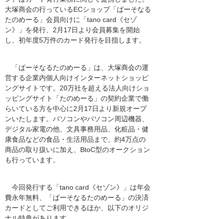
大塚商会の行っているECショップ「ぱーそなる
たのめーる」会員向けに「tano card《セゾ
ン》」を発行、2月17日より会員募集を開始
し、初年度5万件のカード発行を目指します。
「ぱーそなるたのめーる」は、大塚商会の運
営する企業内個人向けインターネットショッピ
ングサイトです。20万社を超える法人向けショ
ッピングサイト「たのめーる」の契約企業で働
らいている方を中心に2月17日より新規オープ
ンいたします。パソコンやパソコン周辺機器、
デジタル家電の他、文具事務用品、化粧品・健
康食品などの食品・生活用品まで、約4万点の
商品の取り扱いに加え、BtoC型のオークション
も行っています。
今回発行する「tano card《セゾン》」は年会
費永年無料、「ぱーそなるたのめーる」の決済
カードとしてご利用できるほか、以下のオリジ
ナル特典があります。