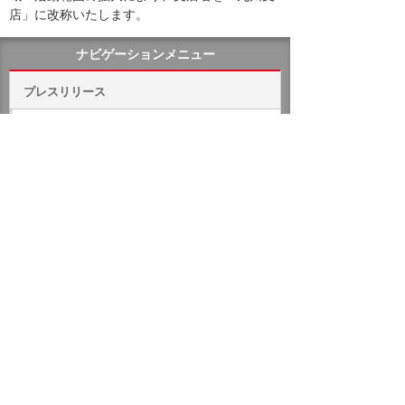
店」に改称いたします。
ナビゲーションメニュー
プレスリリース
2026年
2025年
バックナンバー
ホーム
企業情報
プレスリリース
2004年
3月11日付け人事異動に関するお知らせ
イベント・セミナー
お問い合わせ
ニュース・お知らせ
情報セキュリティ基本方針
個人情報保護方針
ソーシャルメディア利用方針
サイトの利用条件
ヘルプ