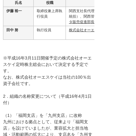
氏名
役職
新担当
伊藤 裕一
取締役兼上席執
関西支社長代理（大阪北･大阪
行役員
統括）、関西管理部長、
タ販売促進部長
田中 努
執行役員
株式会社オーエスケイ 専務取締役
※平成16年3月11日開催予定の株式会社オーエ
スケイ定時株主総会において決定する予定で
す。
なお、株式会社オーエスケイは当社の100％出
資子会社です。
2．組織の名称変更について（平成16年4月1日
付）
（1）「福岡支店」を「九州支店」に改称
九州における拠点として、従来より「福岡支
店」を設けていましたが、業容拡大と担当地
域・活動範囲の拡大により、支店名を「九州支