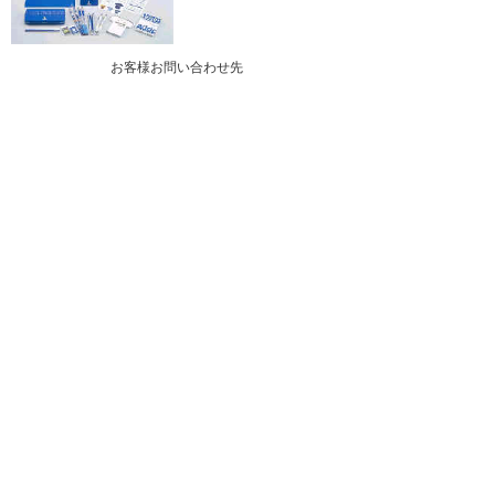
お客様お問い合わせ先
株式会社大塚商会 MRO事業部
E-mail：tanomail@otsuka-shokai.co.jp
ナビゲーションメニュー
プレスリリース
2026年
2025年
バックナンバー
ホーム
企業情報
プレスリリース
2004年
レアル・マドリード オフィシャル文具の日本初の総販売代
理店に「たのめーる」などで販売開始
イベント・セミナー
お問い合わせ