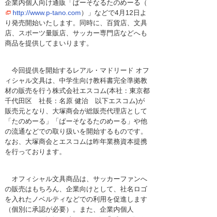
企業内個人向け通販「ぱーそなるたのめーる（
http://www.p-tano.com
）」などで4月12日よ
り発売開始いたします。同時に、百貨店、文具
店、スポーツ量販店、サッカー専門店などへも
商品を提供してまいります。
今回提供を開始するレアル・マドリード オフ
ィシャル文具は、中学生向け教科書完全準拠教
材の販売を行う株式会社エスコム(本社：東京都
千代田区 社長：名原 健治 以下エスコム)が
販売元となり、大塚商会が総販売代理店として
「たのめーる」「ぱーそなるたのめーる」や他
の流通などでの取り扱いを開始するものです。
なお、大塚商会とエスコムは昨年業務資本提携
を行っております。
オフィシャル文具商品は、サッカーファンへ
の販売はもちろん、企業向けとして、社名ロゴ
を入れたノベルティなどでの利用を促進します
（個別に承認が必要）。また、企業内個人