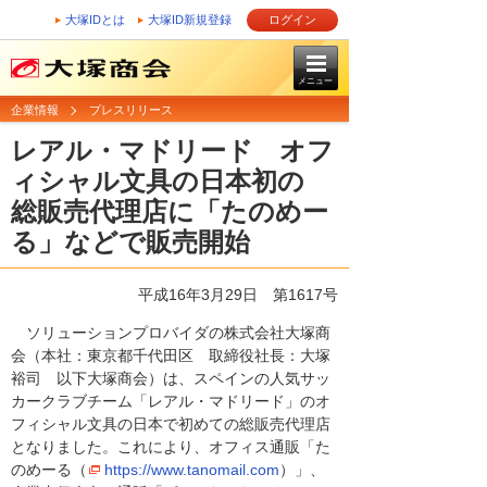
大塚IDとは
大塚ID新規登録
ログイン
メニュー
企業情報
プレスリリース
レアル・マドリード オフ
ィシャル文具の日本初の
総販売代理店に「たのめー
る」などで販売開始
平成16年3月29日
第1617号
ソリューションプロバイダの株式会社大塚商
会（本社：東京都千代田区 取締役社長：大塚
裕司 以下大塚商会）は、スペインの人気サッ
カークラブチーム「レアル・マドリード」のオ
フィシャル文具の日本で初めての総販売代理店
となりました。これにより、オフィス通販「た
のめーる（
https://www.tanomail.com
）」、