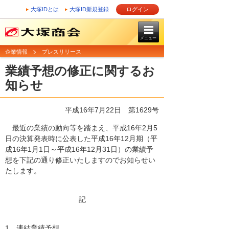
大塚IDとは
大塚ID新規登録
ログイン
メニュー
企業情報
プレスリリース
業績予想の修正に関するお
知らせ
平成16年7月22日
第1629号
最近の業績の動向等を踏まえ、平成16年2月5
日の決算発表時に公表した平成16年12月期（平
成16年1月1日～平成16年12月31日）の業績予
想を下記の通り修正いたしますのでお知らせい
たします。
記
1．連結業績予想