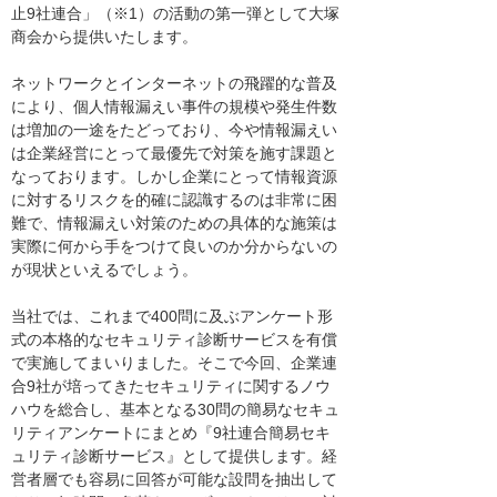
止9社連合」（※1）の活動の第一弾として大塚
商会から提供いたします。
ネットワークとインターネットの飛躍的な普及
により、個人情報漏えい事件の規模や発生件数
は増加の一途をたどっており、今や情報漏えい
は企業経営にとって最優先で対策を施す課題と
なっております。しかし企業にとって情報資源
に対するリスクを的確に認識するのは非常に困
難で、情報漏えい対策のための具体的な施策は
実際に何から手をつけて良いのか分からないの
が現状といえるでしょう。
当社では、これまで400問に及ぶアンケート形
式の本格的なセキュリティ診断サービスを有償
で実施してまいりました。そこで今回、企業連
合9社が培ってきたセキュリティに関するノウ
ハウを総合し、基本となる30問の簡易なセキュ
リティアンケートにまとめ『9社連合簡易セキ
ュリティ診断サービス』として提供します。経
営者層でも容易に回答が可能な設問を抽出して