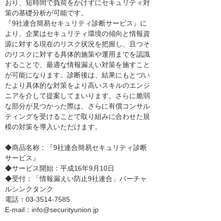
おり、短時間で負荷をかけずにセキュリティ対
策の基礎分析が可能です。
『9社連合簡易セキュリティ診断サービス』に
より、企業はセキュリティ環境の傾向と情報資
源に対する現在のリスク状況を把握し、且つそ
のリスクに対する具体的施策や運用までを認識
することで、最適な情報漏えい対策を施すこと
が可能になります。診断後は、結果にもとづい
たより具体的な対策をより高いスキルのエンジ
ニアを介して提案してまいります。さらに脆弱
な部分が見つかった際は、さらに有償コンサル
ティングを受けることで取り組みに合わせた規
模の対策を導入いただけます。
◆商品名称：『9社連合簡易セキュリティ診断
サービス』
◆サービス開始：平成16年9月10日
◆受付：「情報漏えい防止9社連合」バーチャ
ルシンクタンク
電話：03-3514-7585
E-mail：info@securityunion.jp