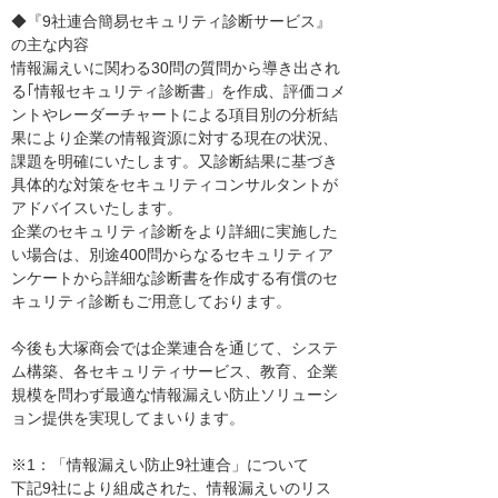
◆『9社連合簡易セキュリティ診断サービス』
の主な内容
情報漏えいに関わる30問の質問から導き出され
る｢情報セキュリティ診断書」を作成、評価コメ
ントやレーダーチャートによる項目別の分析結
果により企業の情報資源に対する現在の状況、
課題を明確にいたします。又診断結果に基づき
具体的な対策をセキュリティコンサルタントが
アドバイスいたします。
企業のセキュリティ診断をより詳細に実施した
い場合は、別途400問からなるセキュリティア
ンケートから詳細な診断書を作成する有償のセ
キュリティ診断もご用意しております。
今後も大塚商会では企業連合を通じて、システ
ム構築、各セキュリティサービス、教育、企業
規模を問わず最適な情報漏えい防止ソリューシ
ョン提供を実現してまいります。
※1：「情報漏えい防止9社連合」について
下記9社により組成された、情報漏えいのリス