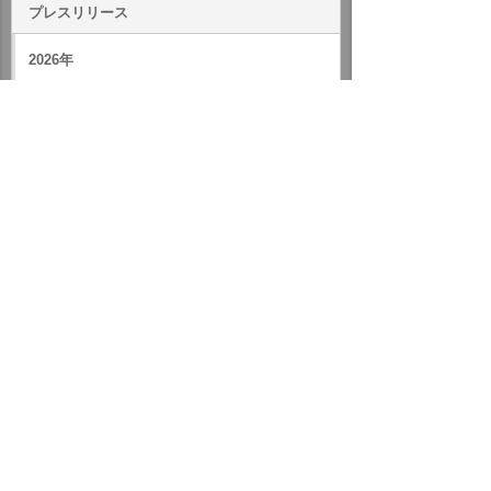
プレスリリース
2026年
2025年
バックナンバー
ホーム
企業情報
プレスリリース
2004年
役員の担当変更および人事異動に関するお知らせ（平成16年
10月15日付）
イベント・セミナー
お問い合わせ
ニュース・お知らせ
情報セキュリティ基本方針
個人情報保護方針
ソーシャルメディア利用方針
サイトの利用条件
ヘルプ
サイトマップ
English
©
2026 OTSUKA CORPORATION