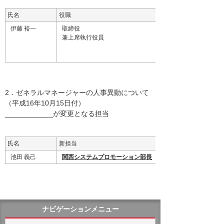
氏名
役職
伊藤 裕一
取締役
兼上席執行役員
2．ゼネラルマネージャーの人事異動について
（平成16年10月15日付）
____________が変更となる担当
氏名
新担当
池田 義己
関西システムプロモーション部長
ナビゲーションメニュー