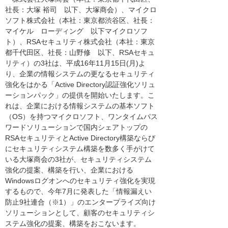
社長：大塚 裕司 以下、大塚商会）、マイクロ
ソフト株式会社（本社：東京都渋谷区、社長：
マイケル ローディング 以下マイクロソフ
ト）、RSAセキュリティ株式会社（本社：東京
都千代田区、社長：山野修 以下、RSAセキュ
リティ）の3社は、平成16年11月15日(月)よ
り、企業の情報システムの更なるセキュリティ
強化をはかる「Active Directory認証強化ソリュ
ーションパック」の提供を開始いたします。こ
れは、企業における情報システムの基本ソフト
（OS）を持つマイクロソフト、ワンタイムパス
ワードソリューションで国内シェアトップの
RSAセキュリティとActive Directory構築ならび
にセキュリティシステム構築を数多く手がけて
いる大塚商会の3社が、セキュリティシステム
強化の提案、構築を行い、企業における
Windowsログオンへのセキュリティ強化を実現
するもので、今年7月に発表した「情報漏えい
防止9社連合（※1）」のエンタープライズ向け
ソリューションとして、顧客のセキュリティシ
ステム強化の提案、構築をおこないます。