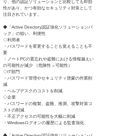
り、他の認証ソリューションと比較しても即効
性があり、かつ有効なセキュリティ対策として
注目されています。
◆「Active Directory認証強化ソリューションパ
ック」の狙い、利便性
◇利用者
・パスワードを変更することも覚えることも不
要
・ノートPCの置忘れや盗難における情報漏えい
の可能性が減少 （危険性→可能性）
◇IT部門
・パスワード管理やセキュリティ啓蒙の作業削
減
・ヘルプデスクのコストを削減
◇企業
・パスワードの複製、盗難、推測、攻撃対策コ
ストの削減
・不正アクセスの可能性を大幅に削減
・Windowsログオンの履歴による監査強化
◆「Active Directory認証強化ソリューションパ