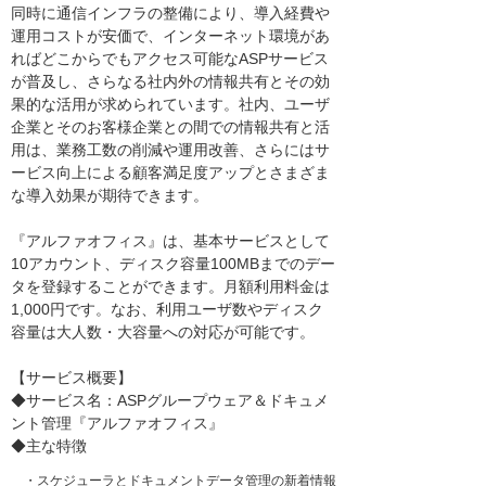
同時に通信インフラの整備により、導入経費や
運用コストが安価で、インターネット環境があ
ればどこからでもアクセス可能なASPサービス
が普及し、さらなる社内外の情報共有とその効
果的な活用が求められています。社内、ユーザ
企業とそのお客様企業との間での情報共有と活
用は、業務工数の削減や運用改善、さらにはサ
ービス向上による顧客満足度アップとさまざま
な導入効果が期待できます。
『アルファオフィス』は、基本サービスとして
10アカウント、ディスク容量100MBまでのデー
タを登録することができます。月額利用料金は
1,000円です。なお、利用ユーザ数やディスク
容量は大人数・大容量への対応が可能です。
【サービス概要】
◆サービス名：ASPグループウェア＆ドキュメ
ント管理『アルファオフィス』
◆主な特徴
・
スケジューラとドキュメントデータ管理の新着情報