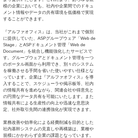
模の企業においても、社内や企業間でのドキュ
メント情報やデータの共有環境を低価格で実現
することができます。
『アルファオフィス』は、当社がこれまで個別
に提供していた、ASPグループウェア「Web de
Stage」とASPドキュメント管理「Web de
Document」を統合し機能強化したサービスで
す。グループウェアとドキュメント管理を一つ
のポータル画面から利用でき、別々のシステム
を稼働させる手間を省いた使いやすい仕様とな
っています。企業は『アルファオフィス』を導
入することで、スケジューラや掲示板等、社内
の情報共有を進めながら、関連会社や得意先と
の円滑なデータ共有を可能にいたします。また
情報共有による生産性の向上や迅速な意思決
定、社外取引先間の連携強化が実現できます。
業務改善や効率化による経費削減を目的とした
社内基幹システムの見直しや再構築は、業種や
規模にかかわらず企業の課題となっています。