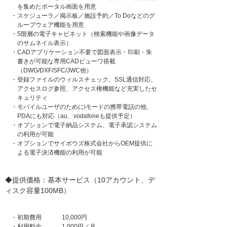
を集めたポータル画面を用意
・
スケジューラ／掲示板／施設予約／To Doなどのグ
ループウェア機能を用意
・
5階層の電子キャビネット（検索機能や画像データ
のサムネイル表示）
・
CADアプリケーション不要で図面表示・印刷・朱
書きが可能な専用CADビューワ搭載
（DWG/DXF/SFC/JWC他）
・
登録ファイルのウィルスチェック、SSL通信対応、
アクセスログ参照、アクセス権機能など充実したセ
キュリティ
・
モバイルユーザのためにiモードの携帯電話の他、
PDAにも対応（au、vodafoneも提供予定）
・
オプションで電子納品システム、電子承認システム
の利用が可能
・
オプションでサイボウズ株式会社からOEM提供に
よる電子決済機能の利用が可能
◆提供価格：基本サービス（10アカウント、デ
ィスク容量100MB）
・
初期費用
10,000円
・
利用料金
1,000円／月