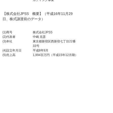
ルティング事業
【株式会社JPSS 概要】（平成16年11月29
日、株式譲渡前のデータ）
(1)商号
株式会社JPSS
(2)代表者
中嶋 克彦
(3)本社
東京都新宿区西新宿七丁目22番
33号
(4)設立年月日
平成8年9月
(5)売上高
1,994百万円（平成15年12月期）
(6)主な事業内容
コンシューマ向けITサービス＆サ
ポートの企画開発及び提供、コン
タクトセンター運営、オンサイト
保守、人材派遣業・職業紹介業
ナビゲーションメニュー
プレスリリース