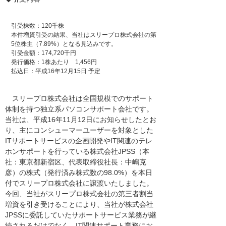
引受株数：120千株
本件増資引受の結果、当社はスリープロ株式会社の第
5位株主（7.89%）となる見込みです。
引受金額：174,720千円
発行価格：1株あたり 1,456円
払込日：平成16年12月15日 予定
スリープロ株式会社は全国規模でのサポート
体制を持つ独立系パソコンサポート会社です。
当社は、平成16年11月12日にお知らせしたとお
り、主にコンシューマーユーザーを対象とした
ITサポートサービスの企画開発やIT関連のテレ
ホンサポートを行っている株式会社JPSS（本
社：東京都新宿区、代表取締役社長：中嶋克
彦）の株式（発行済み株式数の98.0%）を本日
付でスリープロ株式会社に譲渡いたしました。
今回、当社がスリープロ株式会社の第三者割当
増資を引き受けることにより、当社が株式会社
JPSSに委託していたサポートサービス業務が継
続されるだけでなく、IT関連サポート業務にお