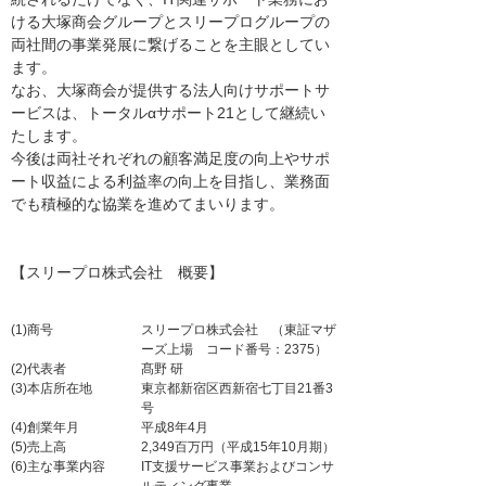
ける大塚商会グループとスリープログループの
両社間の事業発展に繋げることを主眼としてい
ます。
なお、大塚商会が提供する法人向けサポートサ
ービスは、トータルαサポート21として継続い
たします。
今後は両社それぞれの顧客満足度の向上やサポ
ート収益による利益率の向上を目指し、業務面
でも積極的な協業を進めてまいります。
【スリープロ株式会社 概要】
(1)商号
スリープロ株式会社 （東証マザ
ーズ上場 コード番号：2375）
(2)代表者
髙野 研
(3)本店所在地
東京都新宿区西新宿七丁目21番3
号
(4)創業年月
平成8年4月
(5)売上高
2,349百万円（平成15年10月期）
(6)主な事業内容
IT支援サービス事業およびコンサ