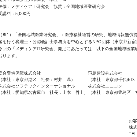
主催：メディケアIT研究会 協賛：全国地域医業研究会
受講料：5,000円
（※1）「全国地域医業研究会」：医療福祉経営の研究、地域情報無償
援を行う税理士・公認会計士事務所を中心とするNPO団体（東京都新宿
今回の「メディケアIT研究会」発足にあたっては、以下の全国地域医業
おります。
総合警備保障株式会社
飛島建設株式会社
（本社：東京都港区 社長：村井 温）
（本社：東京都千代田区
株式会社ソフテックインターナショナル
株式会社ユニコン
（本社：愛知県名古屋市 社長：山本 哲士）
（本社：東京都豊島区 
お
株式
TEL