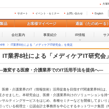
大塚
サポート
イベント・セミナー
お問い合わせ
English
製品
お客様マイページ
通販（たのめーる
会社案内
事業紹介
IR情報
サ
04年
IT業界8社による「メディケアIT研究会」を発足
IT業界8社による「メディケアIT研究会
―激変する医療・介護業界でのIT活用手法を提供へ―
医療・介護業界のIT（情報技術）活用促進を目指すIT関連業界8社は、1
足させました。本研究会は、医療・介護業界向けのソリューションを持つ
ンサルティングサービスをはじめ、各種セミナーなどを開催してまいり
行っている税理士・公認会計士事務所を中心とするネットワーク集団（N