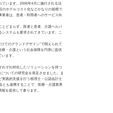
ています。2006年4月に施行される法
設のホテルコスト化などかなりの規模で
事業者は、患者・利用者へのサービス向
にとどまらず、医者と患者、介護ヘルパ
るシステムも要求されてきています。こ
。
化にむけてのグランドデザイン”で唱えられて
医療・介護という社会保障を円滑に提供
ています。
それぞれ特化したソリューションを持つ
法についての研究会を発足させました。ま
ど実践的支援を行う税理士・公認会計士
究会とも連携することで、医療・介護業界
情報を提供して参ります。