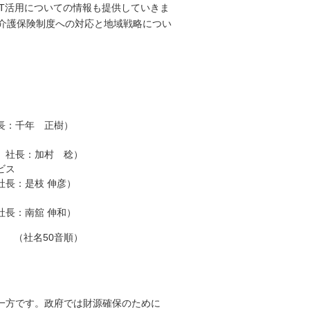
T活用についての情報も提供していきま
る介護保険制度への対応と地域戦略につい
長：千年 正樹）
 社長：加村 稔）
ビス
社長：是枝 伸彦）
社長：南舘 伸和）
（社名50音順）
一方です。政府では財源確保のために