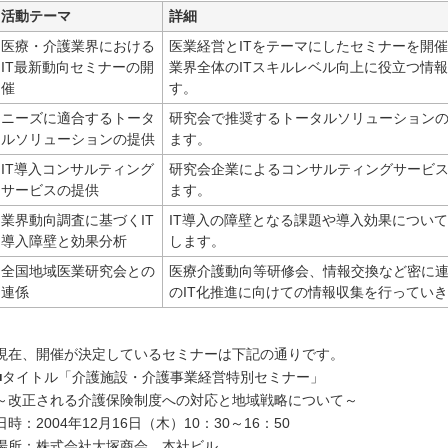
活動テーマ
詳細
医療・介護業界における
医業経営とITをテーマにしたセミナーを開
IT最新動向セミナーの開
業界全体のITスキルレベル向上に役立つ情
催
す。
ニーズに適合するトータ
研究会で推奨するトータルソリューション
ルソリューションの提供
ます。
IT導入コンサルティング
研究会企業によるコンサルティングサービ
サービスの提供
ます。
業界動向調査に基づくIT
IT導入の障壁となる課題や導入効果につい
導入障壁と効果分析
します。
全国地域医業研究会との
医療介護動向等研修会、情報交換など密に
連係
のIT化推進に向けての情報収集を行ってい
現在、開催が決定しているセミナーは下記の通りです。
■タイトル「介護施設・介護事業経営特別セミナー」
～改正される介護保険制度への対応と地域戦略について～
日時：2004年12月16日（木）10：30～16：50
場所：株式会社大塚商会 本社ビル