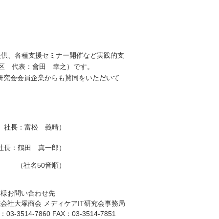
提供、各種支援セミナー開催など実践的支
区 代表：會田 幸之）です。
研究会会員企業からも賛同をいただいて
 社長：富松 義晴）
社長：鶴田 真一郎）
（社名50音順）
客様お問い合わせ先
会社大塚商会 メディケアIT研究会事務局
：03-3514-7860 FAX：03-3514-7851