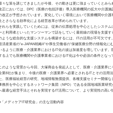
様々な策を講じてきましたが今後、その動きは更に強まっていくとみられ
改正においては、DPC（医療の包括評価）導入医療機関の拡大や介護施
の改正が予想されています。変化していく環境において医療機関や介護
上とさらなる効率化による経営改革が求められています。
それらを実践していくためには、従来の伝票処理を中心としたシステム
ーと利用者といったマンツーマンで話をしていく最前線の現場を支援す
のような総合的な支援システムを構築するには、ITの活用が不可欠です
経済産業省の“e-JAPAN戦略II”や厚生労働省の“保健医療分野の情報
いるように医療・介護業界におけるIT化の波は加速度を増しています。
する上でも医療機関や介護事業者におけるIT化は今や必須の条件となっ
このような背景から今回、大塚商会を発起人として、医療・介護業界に
企業8社が集まり、今後の医療・介護業界へ必要とされるITとその活用
た、医療福祉経営の研究、地域情報無償提供、各種支援セミナー開催な
事務所を中心とするネットワーク集団（NPO）である全国地域医業研
へ最適な経営手法とそれを実現するIT活用について、より実現性の高い
■「メディケアIT研究会」の主な活動内容