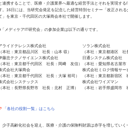
と連携することで、医療・介護業界へ最適な経営手法とそれを実現するI
す。16日には、当研究会発足を記念した経営特別セミナー「改正され
て」を東京・千代田区の大塚商会本社で開催します。
■「メディケアIT研究会」の参加企業は以下の通りです。
アライドテレシス株式会社
ソラン株式会社
（本社：東京都品川区 社長：山本 収）
（本社：東京都港区 社
伊藤忠テクノサイエンス株式会社
日通システム株式会社
（本社：東京都千代田区 社長：岡﨑 友信）
（本社：愛知県名古屋市
株式会社大塚商会
株式会社ミロク情報サー
（本社：東京都千代田区 社長：大塚 裕司）
（本社：東京都新宿区 
株式会社システックス
株式会社ワイズマン
（本社：長野県長野市 社長：北村 正博）
（本社：岩手県盛岡市 
「各社の役割一覧」はこちら
少子高齢化社会を迎え、医療・介護の保険料財源は赤字を増していく