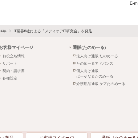
E-m
04年
IT業界8社による「メディケアIT研究会」を発足
お客様マイページ
通販(たのめーる)
お役立ち情報
法人向け通販 たのめーる
サポート
たのめーるアドバンス
契約・請求書
個人向け通販
ぱーそなるたのめーる
各種設定
介護用品通販 ケアたのめーる
ン・製品
お客様マイページ
通販（たのめーる