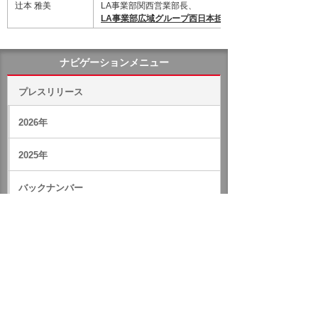
辻本 雅美
LA事業部関西営業部長、
LA事業部広域グループ西日本担当
ナビゲーションメニュー
プレスリリース
2026年
2025年
バックナンバー
ホーム
企業情報
プレスリリース
2005年
人事異動に関するお知らせ（平成17年2月1日付）
イベント・セミナー
お問い合わせ
ニュース・お知らせ
情報セキュリティ基本方針
個人情報保護方針
ソーシャルメディア利用方針