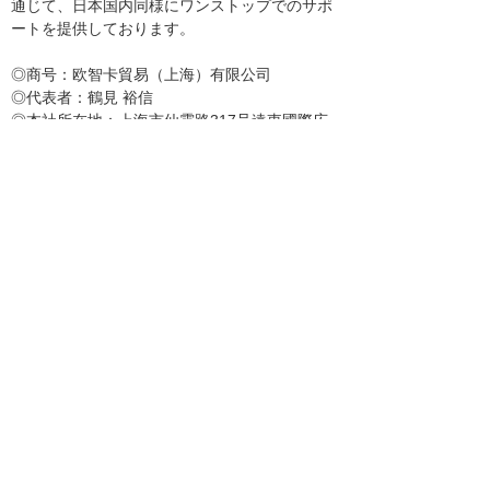
通じて、日本国内同様にワンストップでのサポ
ートを提供しております。
◎商号：欧智卡貿易（上海）有限公司
◎代表者：鶴見 裕信
◎本社所在地：上海市仙霞路317号遠東國際広
場B棟2308室
◎創業年月：2003年4月
◎資本金（株主）：50万米ドル（大塚商会
100%出資）
◎売上高：2億1千万円
◎主な事業内容：中国におけるCADシステムを
中核としたシステムの販売と関連サービスの提
供及びセキュリティ関連商品の販売、サポート
※各社の社名および製品名は、各社の商標また
は登録商標です。
※本リリースは、株式会社大塚商会およびトレ
ンドマイクロ株式会社の共同リリースです。