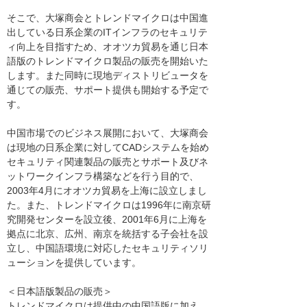
そこで、大塚商会とトレンドマイクロは中国進
出している日系企業のITインフラのセキュリテ
ィ向上を目指すため、オオツカ貿易を通じ日本
語版のトレンドマイクロ製品の販売を開始いた
します。また同時に現地ディストリビュータを
通じての販売、サポート提供も開始する予定で
す。
中国市場でのビジネス展開において、大塚商会
は現地の日系企業に対してCADシステムを始め
セキュリティ関連製品の販売とサポート及びネ
ットワークインフラ構築などを行う目的で、
2003年4月にオオツカ貿易を上海に設立しまし
た。また、トレンドマイクロは1996年に南京研
究開発センターを設立後、2001年6月に上海を
拠点に北京、広州、南京を統括する子会社を設
立し、中国語環境に対応したセキュリティソリ
ューションを提供しています。
＜日本語版製品の販売＞
トレンドマイクロは提供中の中国語版に加え、