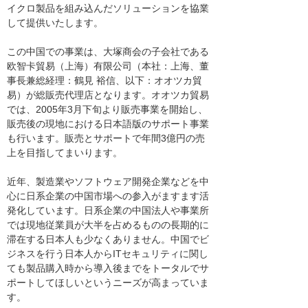
イクロ製品を組み込んだソリューションを協業
して提供いたします。
この中国での事業は、大塚商会の子会社である
欧智卡貿易（上海）有限公司（本社：上海、董
事長兼総経理：鶴見 裕信、以下：オオツカ貿
易）が総販売代理店となります。オオツカ貿易
では、2005年3月下旬より販売事業を開始し、
販売後の現地における日本語版のサポート事業
も行います。販売とサポートで年間3億円の売
上を目指してまいります。
近年、製造業やソフトウェア開発企業などを中
心に日系企業の中国市場への参入がますます活
発化しています。日系企業の中国法人や事業所
では現地従業員が大半を占めるものの長期的に
滞在する日本人も少なくありません。中国でビ
ジネスを行う日本人からITセキュリティに関し
ても製品購入時から導入後までをトータルでサ
ポートしてほしいというニーズが高まっていま
す。