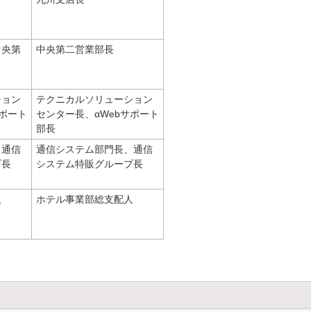
中央第
中央第二営業部長
ション
テクニカルソリューション
サポート
センター長、αWebサポート
部長
、通信
通信システム部門長、通信
プ長
システム特販グループ長
人
ホテル事業部総支配人