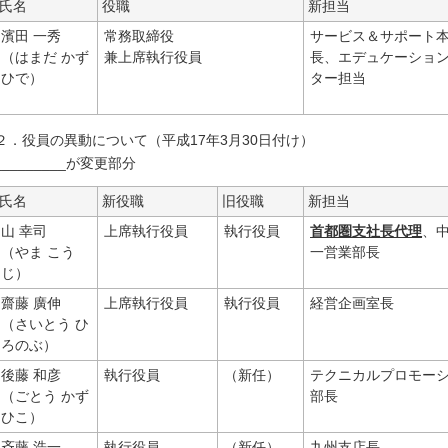
氏名
役職
新担当
濱田 一秀
常務取締役
サービス＆サポート
（はまだ かず
兼上席執行役員
長、エデュケーショ
ひで）
ター担当
２．役員の異動について（平成17年3月30日付け）
_________が変更部分
氏名
新役職
旧役職
新担当
山 幸司
上席執行役員
執行役員
首都圏支社長代理
、
（やま こう
一営業部長
じ）
齋藤 廣伸
上席執行役員
執行役員
経営企画室長
（さいとう ひ
ろのぶ）
後藤 和彦
執行役員
（新任）
テクニカルプロモー
（ごとう かず
部長
ひこ）
斉藤 浩一
執行役員
（新任）
九州支店長