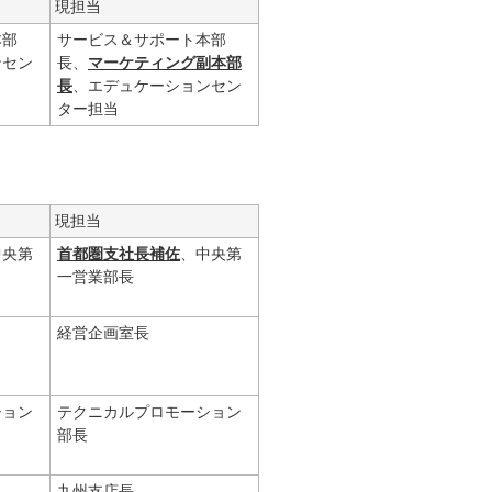
現担当
本部
サービス＆サポート本部
ンセン
長、
マーケティング副本部
長
、エデュケーションセン
ター担当
現担当
中央第
首都圏支社長補佐
、中央第
一営業部長
経営企画室長
ション
テクニカルプロモーション
部長
九州支店長