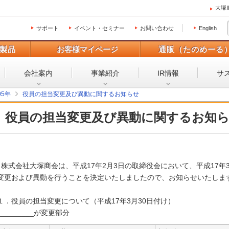
大塚
サポート
イベント・セミナー
お問い合わせ
English
製品
お客様マイページ
通販（たのめーる
会社案内
事業紹介
IR情報
サ
05年
役員の担当変更及び異動に関するお知らせ
役員の担当変更及び異動に関するお知
株式会社大塚商会は、平成17年2月3日の取締役会において、平成17年
変更および異動を行うことを決定いたしましたので、お知らせいたしま
１．役員の担当変更について（平成17年3月30日付け）
_________が変更部分