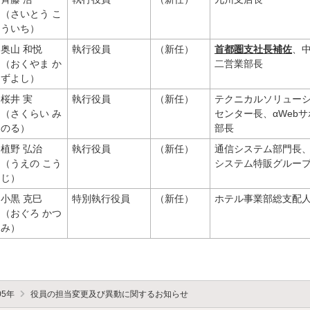
（さいとう こ
ういち）
奥山 和悦
執行役員
（新任）
首都圏支社長補佐
、
（おくやま か
二営業部長
ずよし）
桜井 実
執行役員
（新任）
テクニカルソリュー
（さくらい み
センター長、αWeb
のる）
部長
植野 弘治
執行役員
（新任）
通信システム部門長
（うえの こう
システム特販グルー
じ）
小黒 克巳
特別執行役員
（新任）
ホテル事業部総支配
（おぐろ かつ
み）
05年
役員の担当変更及び異動に関するお知らせ