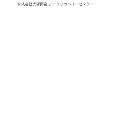
株式会社大塚商会 データリカバリーセンター
電話：0120-562-420 FAX：03-5624-9628
ナビゲーションメニュー
プレスリリース
2026年
2025年
バックナンバー
ホーム
企業情報
プレスリリース
2005年
福岡県西方沖地震を対象としてデータ復旧サービスを半額で
提供
イベント・セミナー
お問い合わせ
ニュース・お知らせ
情報セキュリティ基本方針
個人情報保護方針
ソーシャルメディア利用方針