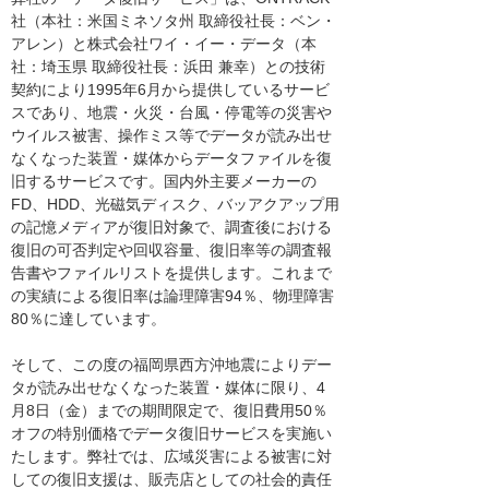
社（本社：米国ミネソタ州 取締役社長：ベン・
アレン）と株式会社ワイ・イー・データ（本
社：埼玉県 取締役社長：浜田 兼幸）との技術
契約により1995年6月から提供しているサービ
スであり、地震・火災・台風・停電等の災害や
ウイルス被害、操作ミス等でデータが読み出せ
なくなった装置・媒体からデータファイルを復
旧するサービスです。国内外主要メーカーの
FD、HDD、光磁気ディスク、バッアクアップ用
の記憶メディアが復旧対象で、調査後における
復旧の可否判定や回収容量、復旧率等の調査報
告書やファイルリストを提供します。これまで
の実績による復旧率は論理障害94％、物理障害
80％に達しています。
そして、この度の福岡県西方沖地震によりデー
タが読み出せなくなった装置・媒体に限り、4
月8日（金）までの期間限定で、復旧費用50％
オフの特別価格でデータ復旧サービスを実施い
たします。弊社では、広域災害による被害に対
しての復旧支援は、販売店としての社会的責任