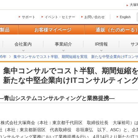
大塚
サポート
イベント・セミナー
お問い合わせ
English
製品
お客様マイページ
通販（たのめーる
会社案内
事業紹介
IR情報
サ
05年
集中コンサルでコスト半額、期間短縮を実現 新たな中堅企業向けITコン
集中コンサルでコスト半額、期間短縮
新たな中堅企業向けITコンサルティン
―青山システムコンサルティングと業務提携―
株式会社大塚商会（本社：東京都千代田区 取締役社長 大塚裕司）は
社（本社：東京都新宿区 代表取締役 谷垣康弘 以下、ASC）と、企
コンサルティング業務において業務提携を行い、4月14日より新たなI