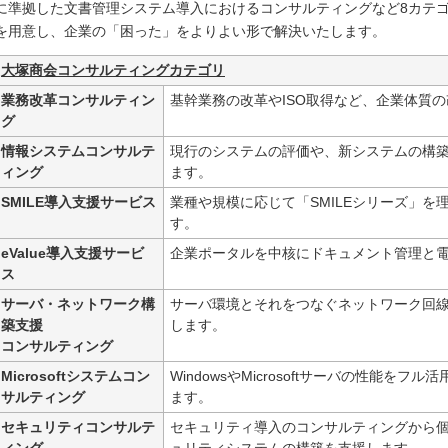
に準拠した文書管理システム導入におけるコンサルティングなど8カテゴ
を用意し、企業の「困った」をよりよい形で解決いたします。
大塚商会コンサルティングカテゴリ
業務改革コンサルティン
基幹業務の改革やISO取得など、企業体質
グ
情報システムコンサルテ
現行のシステムの評価や、新システムの構
ィング
ます。
SMILE導入支援サービス
業種や規模に応じて「SMILEシリーズ」
す。
eValue導入支援サービ
企業ポータルを中核にドキュメント管理と
ス
サーバ・ネットワーク構
サーバ環境とそれをつなぐネットワーク回
築支援
します。
コンサルティング
Microsoftシステムコン
WindowsやMicrosoftサーバの性能を
サルティング
ます。
セキュリティコンサルテ
セキュリティ導入のコンサルティングから
ィング
ュリティシステムの構築を支援します。