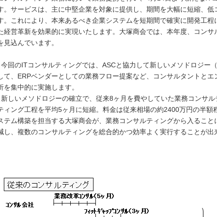
す。サービスは、主に中堅企業を対象に提供し、期間を大幅に短縮、低
す。これにより、本来あるべき企業システムを短期間で確実に開発工程に
た経営革新を効果的に実現いたします。大塚商会では、本年度、コンサ
を見込んでいます。
今回のITコンサルティングでは、ASCと協力して新しいメソドロジー
して、ERPベンダーとしての業務フロー提案など、コンサルタントとエ
析を集中的に実施します。
新しいメソドロジーの確立で、従来8ヶ月を費やしていた業務コンサル
ティング工程を平均5ヶ月に短縮。料金は従来相場の約2400万円の半額
ステム構築を担当する大塚商会が、業務コンサルティングから入ること
減し、複数のコンサルティングを総合的かつ効率よく実行することが出