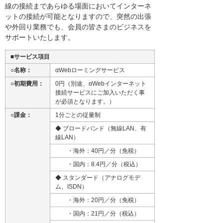
線の接続まであらゆる場面においてインターネ
ットの接続が可能となりますので、突然の出張
や外回り業務でも、会員の皆さまのビジネスを
サポートいたします。
■サービス項目
○名称：
αWebローミングサービス
○初期費用：
0円（別途、αWebインターネット
接続サービスにご加入いただく事
が必須となります。）
○課金：
1分ごとの従量制
◆ ブロードバンド（無線LAN、有
線LAN）
・海外：40円／分（免税）
・国内：8.4円／分（税込）
◆ スタンダード（アナログモデ
ム、ISDN）
・海外：20円／分（免税）
・国内：21円／分（税込）